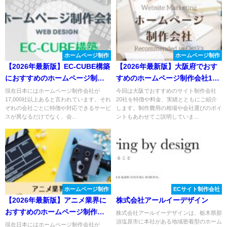
ホームページ制作
ホームページ制作
【2026年最新版】EC-CUBE構築
【2026年最新版】大阪府でおす
におすすめのホームページ制作
すめのホームページ制作会社19
会社５選！
選！
現在日本にはホームページ制作会社が
今回は大阪でおすすめのサイト制作会社
17,000社以上あると言われています。それ
20社を特徴や料金、実績とともにご紹介
ぞれの会社ごとに特徴や対応できるサービ
します。制作費用の相場や会社選びのポイ
スが異なるだけでなく、会...
ントもあわせてご説明していま...
ホームページ制作
ECサイト制作会社
【2026年最新版】アニメ業界に
株式会社アールイーデザイン
おすすめのホームページ制作会
株式会社アールイーデザインは、栃木県那
須塩原市に本社がある地域密着型のホーム
社おすすめ４選
現在日本にはホームページ制作会社が