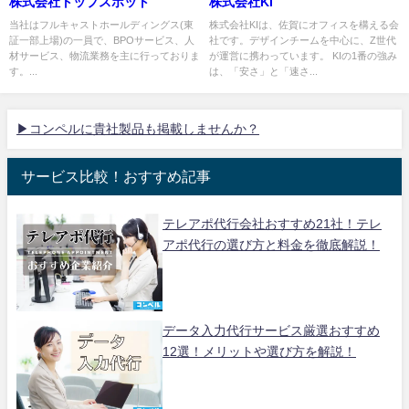
株式会社トップスポット
株式会社KI
当社はフルキャストホールディングス(東
株式会社KIは、佐賀にオフィスを構える会
証一部上場)の一員で、BPOサービス、人
社です。デザインチームを中心に、Z世代
材サービス、物流業務を主に行っておりま
が運営に携わっています。 KIの1番の強み
す。...
は、「安さ」と「速さ...
▶コンペルに貴社製品も掲載しませんか？
サービス比較！おすすめ記事
テレアポ代行会社おすすめ21社！テレ
アポ代行の選び方と料金を徹底解説！
データ入力代行サービス厳選おすすめ
12選！メリットや選び方を解説！