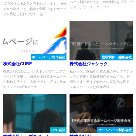
ページ制作会社です。Web制作を中心にデ
17,000社以上あると言われています。それ
ジタルデザイン、グラフィ...
ぞれの会社ごとに特徴や対応できるサービ
スが異なるだけでなく、会...
ホームページ制作会社
動画制作・編集会社
株式会社CUBE
株式会社ジャシック
株式会社CUBEは、レスポンシブウェブデ
私たちは、商品や企業の魅力をシネマティ
ザインを採用し、成果を上げるホームペー
ックに表現する映像制作チームです。 圧
ジ制作を行っている会社です。ITコンサル
倒的クオリティで他社との差別化を図る
ティングやWEBマーケ...
シネマティックな映像表現に...
BPO会社
ホームページ制作会社