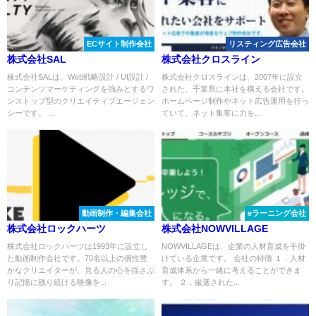
ECサイト制作会社
リスティング広告会社
株式会社SAL
株式会社クロスライン
株式会社SALは、Web戦略設計 / UI設計 /
株式会社クロスラインは、2007年に設立
コンテンツマーケティングを強みとするワ
された、千葉県に本社を構える会社です。
ンストップ型のクリエイティブエージェン
ホームページ制作やネット広告運用を行っ
シーです。 ...
ていて、ネット集客に力を...
動画制作・編集会社
eラーニング会社
株式会社ロックハーツ
株式会社NOWVILLAGE
株式会社ロックハーツは1993年に設立し
NOWVILLAGEは、企業の人材育成を手掛
た動画制作会社です。70名以上の個性豊
けている企業です。 会社の特徴 １．人材
かなクリエイターが、⾒る⼈の⼼を揺さぶ
育成体系から一緒に考えることができま
り記憶に残り続ける映像を...
す。 ２．厳選された...