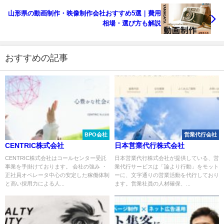
山形県の動画制作・映像制作会社おすすめ5選｜費用
相場・選び方も解説
おすすめの記事
BPO会社
営業代行会社
CENTRIC株式会社
日本営業代行株式会社
CENTRIC株式会社はコールセンター受託
日本営業代行株式会社が提供している、営
事業を手掛けております。 会社の強み ・
業代行サービスは「論より行動」をモット
正社員オペレータ中心の安定した稼働体制
ーに、文字通りの営業活動を代行しており
と高い採用力による人...
ます。営業社員の人材確保、...