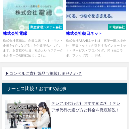
勤怠管理システム会社
IP電話会社
株式会社電縁
株式会社朝日ネット
株式会社電縁は、創業以来「ヒト・モノ・
株式会社ASAHIネットは、東証一部上場会
企業をeでつなげる」を企業理念としてい
社「朝日ネット」が運営するインターネッ
ます。お客様や社員、社会というステーク
ト・サービス・プロバイダ。光（光コラ
ホルダーの期待に応え、これ...
ボ、フレッツ光）、SIM...
▶コンペルに貴社製品も掲載しませんか？
サービス比較！おすすめ記事
テレアポ代行会社おすすめ21社！テレ
アポ代行の選び方と料金を徹底解説！