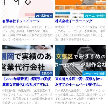
DSP広告会社
eラーニング会社
有限会社ドットイメージ
株式会社イーラーニング
発注先探しを無料相談（簡単1分） ドット
株式会社イーラーニングは「成果を上げる
イメージは20年間、全国の企業・自治
ためのイーラーニング」を重要視し、素晴
体・団体様のWebサイト制作及び運営を行
らしい先生による授業の品質に追いつき、
なっている福岡のホームペ...
追い越す内容を実現すること...
営業代行
ホームページ制作
【2026年最新版】福岡県の実績
東京都文京区で高い実績を持つ
豊富な営業代行会社おすすめ15
おすすめホームページ制作会社
選！
５選
今回は外注・発注先探し、業者調査を日々
日本最大級の業者探し・比較サイトのコン
行っている『コンペル』の専門コンサルタ
ペルが厳選した、文京区に拠点を持つおす
ントが、福岡県でおすすめの営業代行会社
すめのホームページ制作・WEBサイト制
を厳選してご紹介します。福...
作会社5選を紹介します。お...