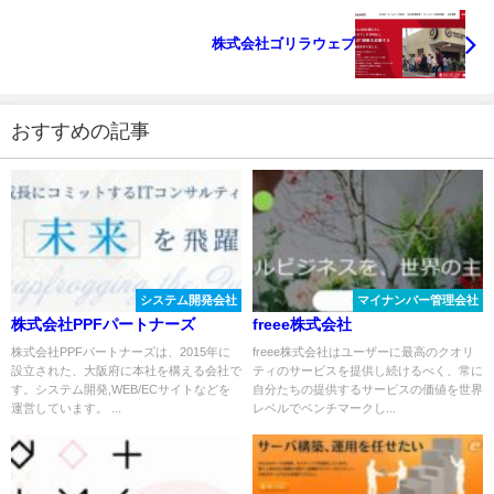
株式会社ゴリラウェブ
おすすめの記事
システム開発会社
マイナンバー管理会社
株式会社PPFパートナーズ
freee株式会社
株式会社PPFパートナーズは、2015年に
freee株式会社はユーザーに最高のクオリ
設立された、大阪府に本社を構える会社で
ティのサービスを提供し続けるべく、常に
す。システム開発,WEB/ECサイトなどを
自分たちの提供するサービスの価値を世界
運営しています。 ...
レベルでベンチマークし...