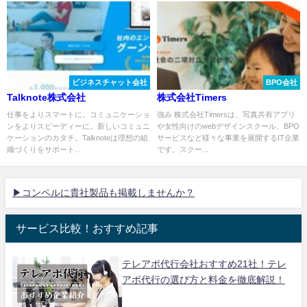
ビジネスチャット会社
BPO会社
Talknote株式会社
株式会社Timers
仕事をよりスマートに。コミュニケーショ
強み 株式会社Timersは、写真共有アプリ
ンをよりスピーディーに。新しいコミュニ
や女性向けのwebデザインスクール、BPO
ケーションのカタチ。Talknoteは理想の組
サービスなど様々な事業を展開するIT企業
織づくりをサポート...
です。スクー...
▶コンペルに貴社製品も掲載しませんか？
サービス比較！おすすめ記事
テレアポ代行会社おすすめ21社！テレ
アポ代行の選び方と料金を徹底解説！