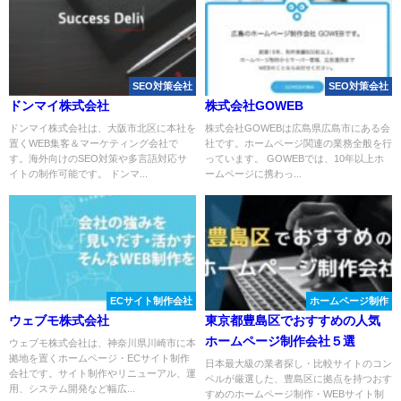
SEO対策会社
SEO対策会社
ドンマイ株式会社
株式会社GOWEB
ドンマイ株式会社は、大阪市北区に本社を
株式会社GOWEBは広島県広島市にある会
置くWEB集客＆マーケティング会社で
社です。ホームページ関連の業務全般を行
す。海外向けのSEO対策や多言語対応サ
っています。 GOWEBでは、10年以上ホ
イトの制作可能です。 ドンマ...
ームページに携わっ...
ECサイト制作会社
ホームページ制作
ウェブモ株式会社
東京都豊島区でおすすめの人気
ホームページ制作会社５選
ウェブモ株式会社は、神奈川県川崎市に本
拠地を置くホームページ・ECサイト制作
日本最大級の業者探し・比較サイトのコン
会社です。サイト制作やリニューアル、運
ペルが厳選した、豊島区に拠点を持つおす
用、システム開発など幅広...
すめのホームページ制作・WEBサイト制