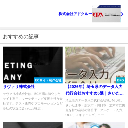
株式会社アドクルー
おすすめの記事
ECサイト制作会社
BPO
サヴァリ株式会社
【2026年】埼玉県のデータ入力
代行会社おすすめ5選｜さいた
サヴァリ株式会社は、EC市場に特化した
サイト運用、マーケティング支援を行う会
ま・所沢・川口を比較
埼玉県のデータ入力代行会社5社を比較。
社です。テスト販売やプロモーションなど
さいたま市・所沢市・川口市・志木市に拠
各社の状況に合わせた幅広...
点を持つ会社の官公庁・アンケート入力、
OCR、スキャニング、コー...