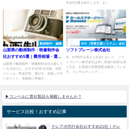
作会社5選を紹介します。お...
動画制作・編集
SFA（営業支援システム）会社
山梨県の動画制作・映像制作会
ソフトブレーン株式会社
社おすすめ5選｜費用相場・選び
AI、IoT時代を迎えた社会において、ソフ
トブレーン株式会社は常に先端の技術を採
方も解説
山梨県で動画制作・映像制作会社を探して
り入れ、お客様の営業課題を解決していま
いる方向けに、おすすめ5社を比較。得意
す。コンサルティング、...
ジャンル、料金目安、選び方、失敗しやす
いポイント、依頼前に準備す...
▶コンペルに貴社製品も掲載しませんか？
サービス比較！おすすめ記事
テレアポ代行会社おすすめ21社！テレ