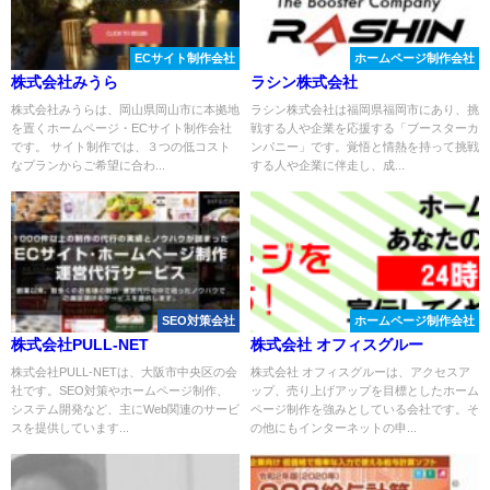
ECサイト制作会社
ホームページ制作会社
株式会社みうら
ラシン株式会社
株式会社みうらは、岡山県岡山市に本拠地
ラシン株式会社は福岡県福岡市にあり、挑
を置くホームページ・ECサイト制作会社
戦する人や企業を応援する「ブースターカ
です。 サイト制作では、３つの低コスト
ンパニー」です。覚悟と情熱を持って挑戦
なプランからご希望に合わ...
する人や企業に伴走し、成...
SEO対策会社
ホームページ制作会社
株式会社PULL-NET
株式会社 オフィスグルー
株式会社PULL-NETは、大阪市中央区の会
株式会社 オフィスグルーは、アクセスア
社です。SEO対策やホームページ制作、
ップ、売り上げアップを目標としたホーム
システム開発など、主にWeb関連のサービ
ページ制作を強みとしている会社です。そ
スを提供しています...
の他にもインターネットの申...