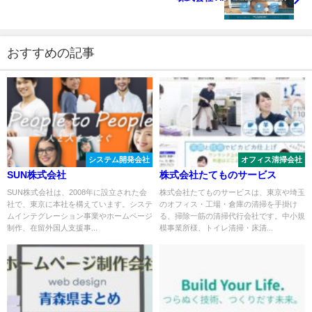
おすすめの記事
システム開発会社
オフィス清掃会社
SUN株式会社
株式会社たてものサービス
SUN株式会社は、2008年に設立された会
株式会社たてものサービスは、東京や埼玉
社で、東京に本社を構えています。システ
のオフィス・工場・倉庫の清掃を手掛け
ムインテグレーション事業やホームページ
る、掃除一筋の清掃代行会社です。中小規
制作、在留外国人支援事...
模事業所様、トイレ清掃・床清...