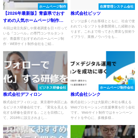
ホームページ制作
在庫管理システム会社
【2026年最新版】青森県でおす
株式会社ビッツ
すめの人気ホームページ制作会
ビッツは多くのお客様とともに、社会で使
われているソフトを多数開発した経験があ
社８選
今回は発注先探しや業者調査を日々行って
ります。これまで培ってきた豊富な技術ラ
いる『コンペル』の専門コンサルタント
イブラリ、業務ノウハウをも...
が、青森県でおすすめのホームページ制
作・WEBサイト制作会社をご紹...
ビジネス研修会社
ホームページ制作会社
株式会社デフィロン
株式会社シンク
株式会社デフィロンは、東京都中央区にあ
株式会社シンクは大阪府に本社を構える
るビジネス研修会社です。「変化を見える
Webプロモーションの支援事業を行う会社
化する研修を提供する」ことを目標にし
です。 Webサイト制作ではキャンペーン
て、2018年に設立されまし...
サイトを中心に、多種多様...