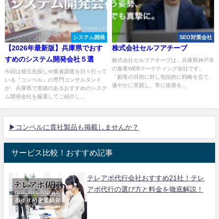
システム開発
SEO対策会社
【2026年最新版】兵庫県でおす
株式会社セルフアチーブ
すめのシステム開発会社５選
株式会社セルフアチーブは、兵庫県神戸市
の集客WEBマーケティング会社です。
今回は発注先探しや業者調査を日々行って
「顧客の目的に対し包括的に戦略を立て、
いる『コンペル』の専門コンサルタント
速やかに実践し、常に改善を...
が、兵庫県で実績のあるおすすめのシステ
ム開発会社を厳選してご紹介し...
▶コンペルに貴社製品も掲載しませんか？
サービス比較！おすすめ記事
テレアポ代行会社おすすめ21社！テレ
アポ代行の選び方と料金を徹底解説！