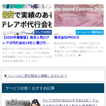
テレアポ代行
ホームページ制作会社
【2026年最新版】格安人気のテ
株式会社PROCS
レアポ代行会社19社と選び方の
株式会社PROCSは、2020年に設立され
た、長崎にオフィスを構える会社です。お
ポイントを解説
格安のテレアポ代行会社19社と選び方の
客様のビジネス課題を解決するページ作り
ポイントをご紹介します。コール課金型・
を目指しています。 ◆...
成果報酬型に分けておすすめのテレアポ代
行会社を徹底比較。テレアポ...
▶コンペルに貴社製品も掲載しませんか？
サービス比較！おすすめ記事
テレアポ代行会社おすすめ21社！テレ
アポ代行の選び方と料金を徹底解説！