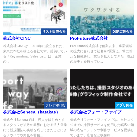
リスト販売会社
DSP広告会社
株式会社CINC
ProFuture株式会社
株式会社CINCは、2014年に設立された、
ProFuture株式会社は創業以来、事業領域
東京に本社を構える会社です。提供してい
の拡大に合わせて社名を2回変え、常に新
る「Keywordmap Sales List」は、企業
たな挑戦をし、業容を拡大してきた「挑戦
の...
の歴史」を持ってい...
テレアポ代行
アプリ開発
株式会社Seneca（katakas）
株式会社フォー・ファイブ
株式会社Senecaでは、役員をはじめとす
株式会社フォー・ファイブでは、自社スタ
るスタッフが複数の業界における法人営業
ジオでの撮影サービスを使用した幅広い領
にて新規開拓の実績を残してきたことによ
域の広告コンテンツ制作サービスを提供し
るノウハウや知見を蓄積...
ています。広告など映像制...