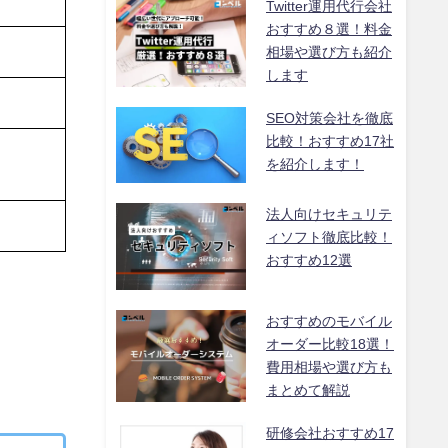
Twitter運用代行会社
おすすめ８選！料金
相場や選び方も紹介
します
SEO対策会社を徹底
比較！おすすめ17社
を紹介します！
法人向けセキュリテ
ィソフト徹底比較！
おすすめ12選
おすすめのモバイル
オーダー比較18選！
費用相場や選び方も
まとめて解説
研修会社おすすめ17