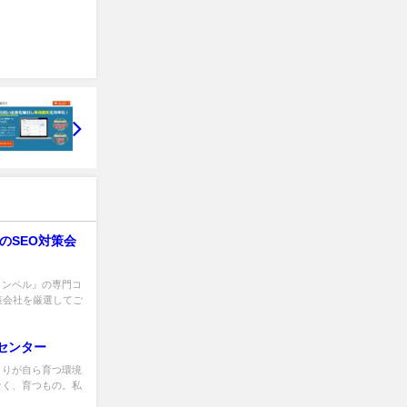
のSEO対策会
コンペル』の専門コ
策会社を厳選してご
センター
とりが自ら育つ環境
なく、育つもの。私