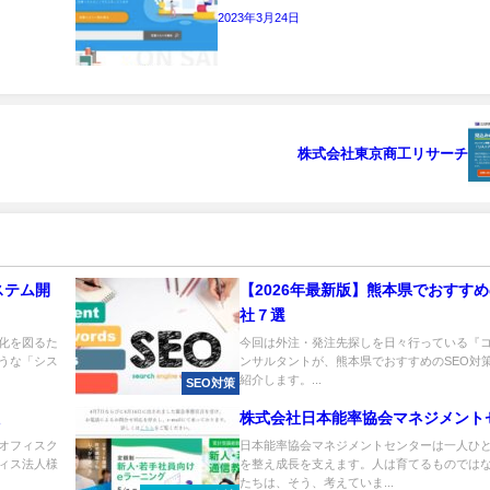
2023年3月24日
株式会社東京商工リサーチ
ステム開
【2026年最新版】熊本県でおすすめ
社７選
化を図るた
今回は外注・発注先探しを日々行っている『
うな「シス
ンサルタントが、熊本県でおすすめのSEO対
紹介します。...
SEO対策
株式会社日本能率協会マネジメント
オフィスク
日本能率協会マネジメントセンターは一人ひ
ィス法人様
を整え成長を支えます。人は育てるものでは
たちは、そう、考えていま...