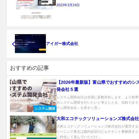
2023年3月24日
アイガー株式会社
おすすめの記事
【2026年最新版】富山県でおすすめのシ
発会社５選
システム開発会社は全国に多数存在します。より効率
めシステム開発を行いたいと考えたとき、信頼できそ
テム開発会社」を探すと思...
システム開発
大和エコテックソリューションズ株式会社
大和エコテックソリューションズ株式会社が運営する
リーニング東京は都内近郊のビルテナント事務所オフ
に特化して喜んでいただけ...