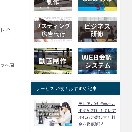
トで
長へ直
サービス比較！おすすめ記事
テレアポ代行会社お
すすめ21社！テレア
ポ代行の選び方と料
金を徹底解説！