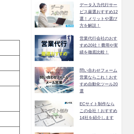
データ入力代行サー
ビス厳選おすすめ12
選！メリットや選び
方を解説！
営業代行会社のおす
すめ20社！費用や実
績を徹底比較！
問い合わせフォーム
営業ならこれ！おす
すめ自動化ツール20
選
ECサイト制作なら
この会社！おすすめ
14社を紹介します