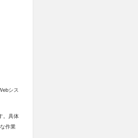
ebシス
す。具体
要な作業