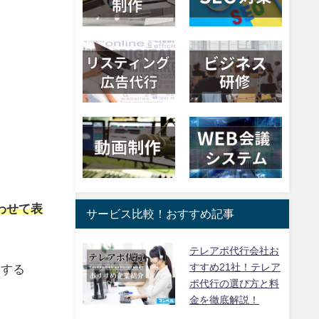
わせて表
サービス比較！おすすめ記事
テレアポ代行会社お
すすめ21社！テレア
クする
ポ代行の選び方と料
金を徹底解説！