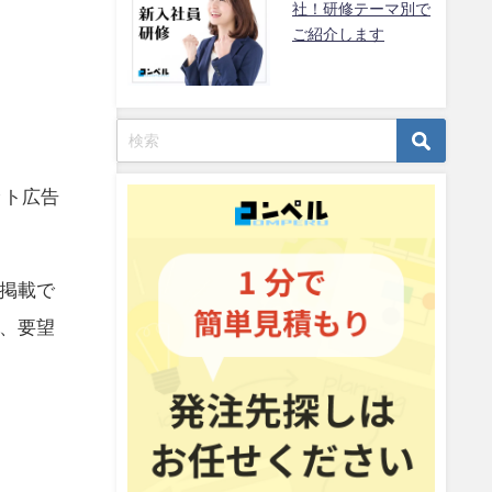
社！研修テーマ別で
ご紹介します
ット広告
掲載で
、要望