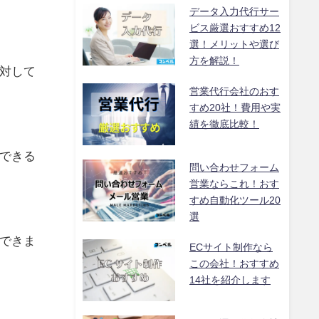
データ入力代行サー
ビス厳選おすすめ12
選！メリットや選び
方を解説！
対して
営業代行会社のおす
すめ20社！費用や実
績を徹底比較！
できる
問い合わせフォーム
営業ならこれ！おす
すめ自動化ツール20
選
できま
ECサイト制作なら
この会社！おすすめ
14社を紹介します