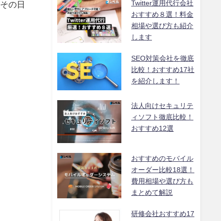
Twitter運用代行会社
たその日
おすすめ８選！料金
相場や選び方も紹介
します
SEO対策会社を徹底
比較！おすすめ17社
を紹介します！
法人向けセキュリテ
ィソフト徹底比較！
おすすめ12選
おすすめのモバイル
オーダー比較18選！
費用相場や選び方も
まとめて解説
研修会社おすすめ17