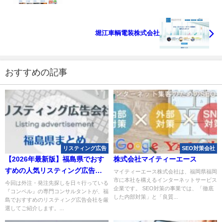
堀江車輌電装株式会社
おすすめの記事
リスティング広告
SEO対策会社
【2026年最新版】福島県でおす
株式会社マイティーエース
すめの人気リスティング広告会
マイティーエース株式会社は、福岡県福岡
市に本社を構えるインターネットサービス
社４選
今回は外注・発注先探しを日々行っている
企業です。 SEO対策の事業では、「徹底
『コンペル』の専門コンサルタントが、福
した内部対策」と「良質...
島でおすすめのリスティング広告会社を厳
選してご紹介します。...