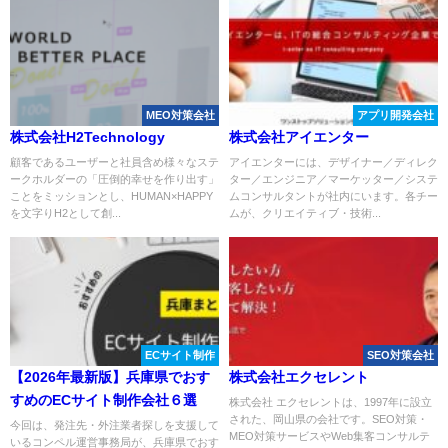
MEO対策会社
アプリ開発会社
株式会社H2Technology
株式会社アイエンター
顧客であるユーザーと社員含め様々なステ
アイエンターには、デザイナー／ディレク
ークホルダーの「圧倒的幸せを作り出す」
ター／エンジニア／マーケッター／システ
ことをミッションとし、HUMAN×HAPPY
ムコンサルタントが社内にいます。各チー
を文字りH2として創...
ムが、クリエイティブ・技術...
ECサイト制作
SEO対策会社
【2026年最新版】兵庫県でおす
株式会社エクセレント
すめのECサイト制作会社６選
株式会社 エクセレントは、1997年に設立
された、岡山県の会社です。SEO対策・
今回は、発注先・外注業者探しを支援して
MEO対策サービスやWeb集客コンサルテ
いるコンペル運営事務局が、兵庫県でおす