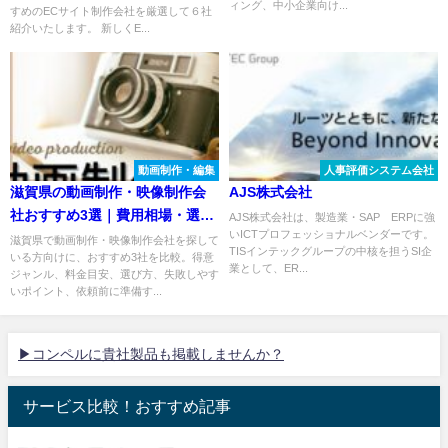
ィング、中小企業向け...
すめのECサイト制作会社を厳選して６社
紹介いたします。 新しくE...
動画制作・編集
人事評価システム会社
滋賀県の動画制作・映像制作会
AJS株式会社
社おすすめ3選｜費用相場・選び
AJS株式会社は、製造業・SAP®ERPに強
いICTプロフェッショナルベンダーです。
方も解説
滋賀県で動画制作・映像制作会社を探して
TISインテックグループの中核を担うSI企
いる方向けに、おすすめ3社を比較。得意
業として、ER...
ジャンル、料金目安、選び方、失敗しやす
いポイント、依頼前に準備す...
▶コンペルに貴社製品も掲載しませんか？
サービス比較！おすすめ記事