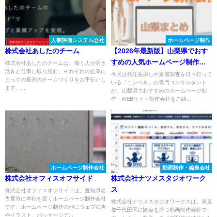
人事評価システム会社
ホームページ制作
株式会社あしたのチーム
【2026年最新版】山梨県でおす
すめの人気ホームページ制作会
株式会社あしたのチームは、働く人が活き
活きと仕事に取り組む、それぞれの企業に
社８選
今回は発注先探しや業者調査を日々行って
とっての最高のチームづくりをお手伝いし
いる『コンペル』の専門コンサルタント
ます。...
が、山梨県でおすすめのホームページ制
作・WEBサイト制作会社をご紹...
ホームページ制作会社
動画制作・編集会社
株式会社オフィスオフサイド
株式会社ナツメスタジオワーク
ス
株式会社オフィスオフサイドは、愛知県名
古屋市に本社を置くホームページ制作会社
株式会社ナツメスタジオワークスは、東京
です。ホームページ制作の他にウェブ広告
都千代田区に拠点を持つ動画制作会社で
やイラスト、パッケージデ...