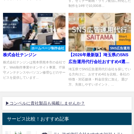
す。セミナー動画・ライブ配信に特化した
制作を14年で10,000本...
ホームページ制作会社
SNS広告運用
株式会社テンジン
【2026年最新版】埼玉県のSNS
広告運用代行会社おすすめ4選｜
株式会社テンジンは熊本県熊本市の会社で
す。Web制作事業やオンサイト事業、IT保
比較表・選び方も解説
埼玉県でSNS広告運用代行会社を探してい
守メンテナンスやパソコン修理などのサー
る方向けに、おすすめ4社を比較。各社の
ビスを提供しています...
特徴・対応媒体・料金目安に加え、選び
方、失敗しやすいポイント、...
▶コンペルに貴社製品も掲載しませんか？
サービス比較！おすすめ記事