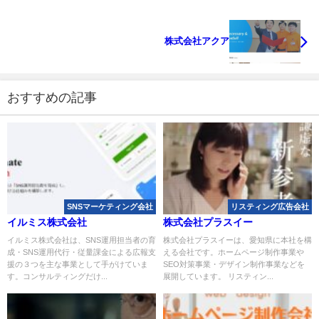
株式会社アクア
おすすめの記事
SNSマーケティング会社
リスティング広告会社
イルミス株式会社
株式会社プラスイー
イルミス株式会社は、SNS運用担当者の育
株式会社プラスイーは、愛知県に本社を構
成・SNS運用代行・従量課金による広報支
える会社です。ホームページ制作事業や
援の３つを主な事業として手がけていま
SEO対策事業・デザイン制作事業などを
す。コンサルティングだけ...
展開しています。 リスティン...