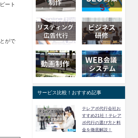
ピート
とがで
サービス比較！おすすめ記事
テレアポ代行会社お
すすめ21社！テレア
ポ代行の選び方と料
金を徹底解説！