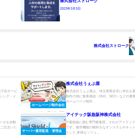
株式会社ストローク
2023年3月3日
株式会社ストローク
株式会社うぇぶ屋
電子化サービ
株式会社うぇぶ屋は、埼玉県熊谷市に本社を置
シング・メ
制作の他に集客相談（SNS、SEO）などの業
ホームページ制作...
ホームページ制作会社
アイテック阪急阪神株式会社
ータを自動
IT最前線に挑む専門家集団、それがアイテッ
、ご注文いた
です。都市機能の根幹をなすシステムやネット
サーバー運用監視・管理会
とした 多様なソリュ...