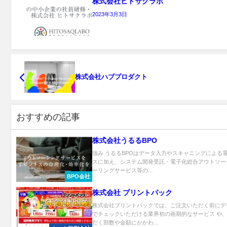
株式会社ヒトサクラボ
2023年3月3日
株式会社ハブプロダクト
おすすめの記事
株式会社うるるBPO
強み うるるBPOはデータ入力やスキャニングによる
スに加え、システム開発受託・電子化総合アウトソー
ーリングサービス等の...
BPO会社
株式会社 プリントパック
株式会社プリントパックでは、ご注文いただく前にデ
でチェックいただける業界初の画期的なサービス や
だく部数や金額にかかわ...