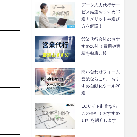
データ入力代行サー
ビス厳選おすすめ12
選！メリットや選び
方を解説！
営業代行会社のおす
すめ20社！費用や実
績を徹底比較！
問い合わせフォーム
営業ならこれ！おす
すめ自動化ツール20
選
ECサイト制作なら
この会社！おすすめ
14社を紹介します