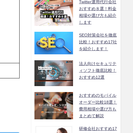
Twitter運用代行会社
おすすめ８選！料金
相場や選び方も紹介
します
SEO対策会社を徹底
比較！おすすめ17社
を紹介します！
法人向けセキュリテ
ィソフト徹底比較！
おすすめ12選
おすすめのモバイル
オーダー比較18選！
費用相場や選び方も
まとめて解説
研修会社おすすめ17