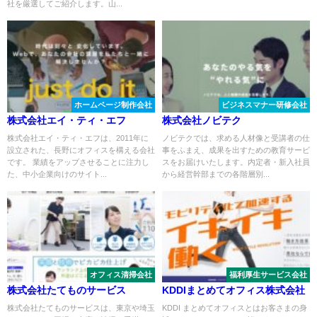
社を厳選してご紹介します。山...
ホームページ制作会社
ビジネスマナー研修会社
株式会社エイ・ティ・エフ
株式会社ノビテク
株式会社エイ・ティ・エフは、2011年に
ノビテクでは、求める人材像と受講者の仕
設立された、長野にオフィスを構える会社
事をふまえ、成果を出すための教育サービ
です。 業績をアップさせることに注力し
スをお届けいたします。内定者・新入社員
た、中小企業向けのサイト...
から経営幹部までの各階層別...
オフィス清掃会社
福利厚生サービス会社
株式会社たてものサービス
KDDIまとめてオフィス株式会社
株式会社たてものサービスは、東京や埼玉
KDDI まとめてオフィスとはお客さまの身