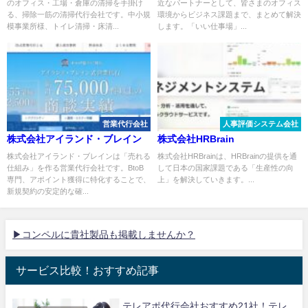
のオフィス・工場・倉庫の清掃を手掛け
近なパートナーとして、皆さまのオフィス
る、掃除一筋の清掃代行会社です。中小規
環境からビジネス課題まで、まとめて解決
模事業所様、トイレ清掃・床清...
します。「いい仕事場」...
営業代行会社
人事評価システム会社
株式会社アイランド・ブレイン
株式会社HRBrain
株式会社アイランド・ブレインは「売れる
株式会社HRBrainは、HRBrainの提供を通
仕組み」を作る営業代行会社です。BtoB
して日本の国家課題である「生産性の向
専門、アポイント獲得に特化することで、
上」を解決していきます。...
新規契約の安定的な確...
▶コンペルに貴社製品も掲載しませんか？
サービス比較！おすすめ記事
テレアポ代行会社おすすめ21社！テレ