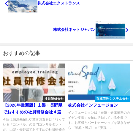
株式会社エクストランス
株式会社ネットジャパン
おすすめの記事
社員研修会社
在庫管理システム会社
【2026年最新版】山梨・長野県
株式会社インフュージョン
でおすすめの社員研修会社４選
インフュージョンは「在庫・倉庫業務のカ
イゼン支援」を軸に活動している企業で
今回は発注先探しや業者調査を日々行って
す。お客様とパートナーシップを築きなが
いる『コンペル』の専門コンサルタント
ら 「戦略・戦術」×「実践」...
が、山梨・長野県でおすすめの社員研修会