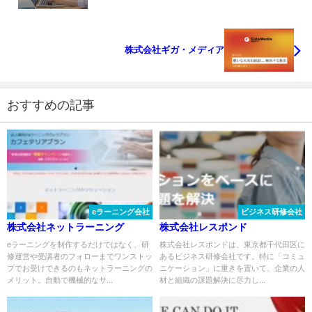
株式会社ギガ・メディア
おすすめの記事
eラーニング会社
ビジネス研修会社
株式会社ネットラーニング
株式会社レスポンド
eラーニングを制作するだけではなく、研
株式会社レスポンドは、東京都千代田区に
修運営や受講者のフォローまでワンストッ
あるビジネス研修会社です。特に「コミュ
プでお受けできるのもネットラーニングの
ニケーション」に重きを置いて、企業の人
メリット。自動で機械的なサ...
材と組織の課題解決に尽力し...