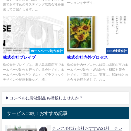
ーションをデザイ...
媛でおすすめのリスティング広告会社を厳
選してご紹介します。...
ホームページ制作会社
SEO対策会社
株式会社ブレイブ
株式会社内外プロセス
株式会社ブレイブは、鹿児島県霧島市でホ
株式会社内外プロセスは岡山県岡山市のホ
ームページ制作を行っている会社です。ホ
ームページ制作・Web制作・SEO対策会
ームページ制作だけでなく、グラフィック
社です。「真面目に、実直に、印刷物と向
デザインや動画制作など、様...
き合う過程を通じて、お...
▶コンペルに貴社製品も掲載しませんか？
サービス比較！おすすめ記事
テレアポ代行会社おすすめ21社！テレ