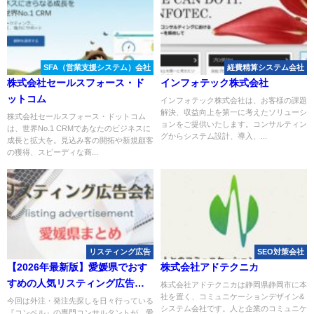
SFA（営業支援システム）会社
経費精算システム会社
株式会社セールスフォース・ド
インフォテック株式会社
ットコム
インフォテック株式会社は、お客様の課題
解決、収益向上を第一に考えたソリューシ
株式会社セールスフォース・ドットコム
ョンをご提供いたします。コンサルティン
は、世界No.1 CRMであなたのビジネスに
グからシステム設計、導入、...
成長と拡大を。見込み客の開拓や新規顧客
の獲得、スピーディな商...
リスティング広告
SEO対策会社
【2026年最新版】愛媛県でおす
株式会社アドテクニカ
すめの人気リスティング広告会
株式会社アドテクニカは静岡県静岡市に本
社を置く、コミュニケーションデザイン&
社2選
今回は外注・発注先探しを日々行っている
システム会社です。人と企業のコミュニケ
『コンペル』の専門コンサルタントが、愛