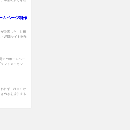
し、事業の多くを成
ームページ制作
ルが厳選した、世田
・WEBサイト制作
県佐野市のホームペー
ブランドメイキン
らわれず、種＝０か
ときめきを提供する