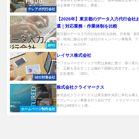
トを獲得する事を中心に据えた、成果報酬型営業代行
ゆる業種での実績と、事業...
テレアポ代行会社
【2026年】東京都のデータ入力代行会社
選｜対応業務・作業体制を比較
東京都のデータ入力代行会社5社を比較。日本橋・新
橋・晴海に拠点を持つ会社のキャンペーン事務局、ア
スキャン、AI-OCR...
BPO
レイサス株式会社
デジタルマーケティング分野は多岐に渡り、移り変わ
く、正解を見出すことは極めて困難な状況です。 レ
「広告運用」「SEO」「...
SEO対策会社
株式会社クライマークス
株式会社クライマークスは東京都中央区に本社を構え
テグレーション事業を行う会社です。 クライマーク
案件はWEBサイト構...
ホームページ制作会社