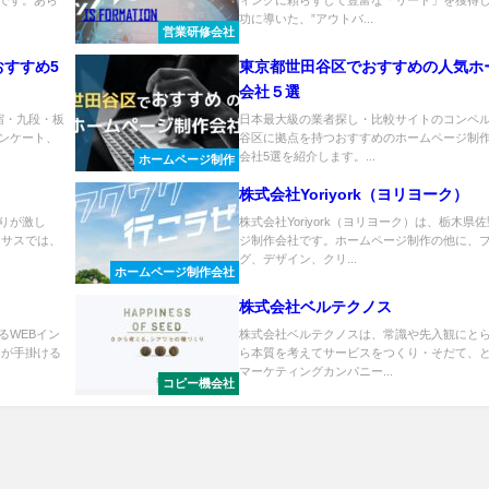
です。あら
ィングに頼らずして豊富な「リード」を獲得
功に導いた、”アウトバ...
営業研修会社
おすすめ5
東京都世田谷区でおすすめの人気ホ
会社５選
宿・九段・板
日本最大級の業者探し・比較サイトのコンペ
ンケート、
谷区に拠点を持つおすすめのホームページ制作
会社5選を紹介します。...
ホームページ制作
株式会社Yoriyork（ヨリヨーク）
りが激し
株式会社Yoriyork（ヨリヨーク）は、栃木
イサスでは、
ジ制作会社です。ホームページ制作の他に、
グ、デザイン、クリ...
ホームページ制作会社
株式会社ベルテクノス
るWEBイン
株式会社ベルテクノスは、常識や先入観にと
スが手掛ける
ら本質を考えてサービスをつくり・そだて、
マーケティングカンパニー...
コピー機会社