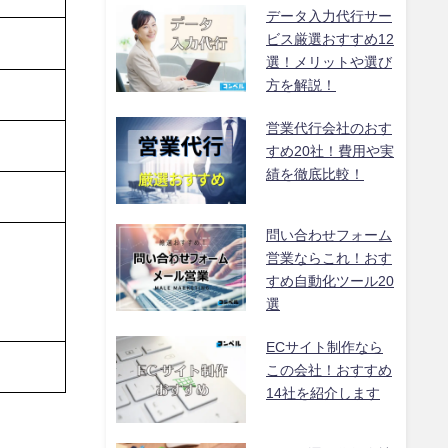
データ入力代行サー
ビス厳選おすすめ12
選！メリットや選び
方を解説！
営業代行会社のおす
すめ20社！費用や実
績を徹底比較！
問い合わせフォーム
営業ならこれ！おす
すめ自動化ツール20
選
ECサイト制作なら
この会社！おすすめ
14社を紹介します