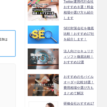
Twitter運用代行会社
おすすめ８選！料金
相場や選び方も紹介
します
SEO対策会社を徹底
比較！おすすめ17社
を紹介します！
追加は
法人向けセキュリテ
ィソフト徹底比較！
おすすめ12選
おすすめのモバイル
オーダー比較18選！
費用相場や選び方も
まとめて解説
研修会社おすすめ17