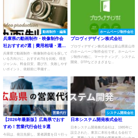
動画制作・編集
ホームページ制作会社
兵庫県の動画制作・映像制作会
プロヴィデザイン株式会社
社おすすめ7選｜費用相場・選び
プロヴィデザイン株式会社は富山県富山市
のホームページ制作会社です。ホームペー
方も解説
兵庫県で動画制作・映像制作会社を探して
ジ制作の他に、マーケティング、システム
いる方向けに、おすすめ7社を比較。得意
開発、DTPなどさまざまな...
ジャンル、料金目安、選び方、失敗しやす
いポイント、依頼前に準備す...
営業代行
システム開発会社
【2026年最新版】広島県でおす
日本システム開発株式会社
すめ！営業代行会社９選
日本システム開発株式会社は、1985年に
設立された、東京に本社を構える会社で
今回は、発注先探し、業者調査を日々行っ
す。業務システム開発や業務改善パッケー