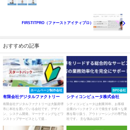
FIRSTITPRO（ファーストアイティプロ）
おすすめの記事
ホームページ制作会社
BPO会社
有限会社デジタルファクトリー
シティコンピュータ株式会社
有限会社デジタルファクトリーは大阪府堺
シティコンピュータは創業35年、お客様
市に本社を置いている会社です。デザイ
企業のバックオフィスで発生する様々な業
ン、システム開発、マーケティングなどワ
務を取り扱う、アウトソーシングの専門会
ンストップサービスとして提...
社です。 主な強みは以下...