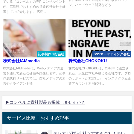
ている『コンペル』の専門コンサルタント
ジ、ハードウェア開発なども...
が、広島県でおすすめの営業代行会社を厳
選してご紹介します。 広島...
記事制作代行会社
SNSマーケティング会社
株式会社IAMmedia
株式会社CHOKOKU
株式会社IAMmediaは、Webメディアの運
株式会社CHOKOKUは、2016年に設立さ
営を通して新たな価値を想像します。記事
れた、大阪に本社を構える会社です。プロ
作成代行サービスでは、自社メディアの運
のサポートが充実した、インスタグラム企
営やクライアント様...
業アカウント運用代行...
▶コンペルに貴社製品も掲載しませんか？
サービス比較！おすすめ記事
テレアポ代行会社おすすめ21社！テレ