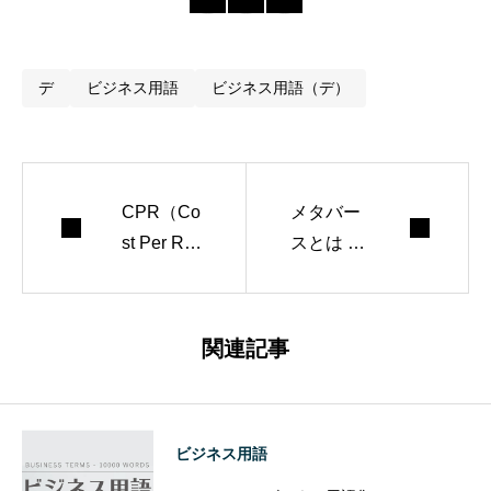
デ
ビジネス用語
ビジネス用語（デ）
CPR（Co
メタバー
st Per Re
スとは -
sponse）
［ビジネ
とは -［W
ス用語
EBマーケ
集］
関連記事
ティング
用語集］
ビジネス用語