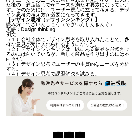
た後の、満足度までがニーズを満たす要素になっていま
す。そのためには、ユーザー視点に立って考える、デザ
イン思考の考え方が必要になってきます。
【デザイン思考（デザインシンキング）
】
読み方：でざいんしこう（でざいんしんきんぐ）
英語：Design thinking
例文
（１）会社全体でデザイン思考を取り入れたことで、多
様な意見が受け入れられるようになった。
（２）デザインシンキングは、既にある商品を飛躍させ
るのには向いているが、新しく商品を作り出すのには不
向きだ。
（３）デザイン思考でユーザーの本質的なニーズを分析
する。
（４）デザイン思考で課題解決を試みる。