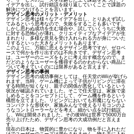
イデアを出し、試行錯誤を繰り返していくことで課題の
解決につなげることを言います。
デザイン思考のメリット・デメリット
デザイン思考は様々なアイデアを出し、とりあえず試し
てみるという思考なので、失敗をすることも多いです。
しかし思わぬ成功を生む場合や、試していくうちに失敗
に対する恐怖心が薄れ、クリエイティブなアイデアが生
まれたり、多様な意見を受け入れられる力が身についた
りするといった大きなメリットもあります。
このように、万能に思えるデザイン思考ですが、ゼロベ
ースで何かを作り出すのは不向きです。デザイン思考
は、ユーザーのニーズをもとに考え出す概念なので、ま
だどのようなユーザーを獲得するのかわからない商品に
ついて考えていくのには限界があると言えます。
デザイン思考の事例
デザイン思考の成功事例としては、任天堂のWiiが挙げら
れます。当時、ゲーム機によって子供がリビングに滞在
する時間が短くなり、親子の関係が悪化しているという
状況が確認されていました。そこで任天堂は、家族で楽
しめることをコンセプトにして、ゲーム機を作るという
構想を立てました。リビングにおいても邪魔にならない
コンパクトな形状や、家族みんなで使えるリモコンのよ
うなコントローラーなどを考え、細かい点を試行錯誤
し、Wiiは開発されました。その後Wiiは世界で5000万台
売り上げたため、デザイン思考の大成功例だと言えま
す。
現在の日本は、物質的に豊かになり、物を手に入れただ
けでユーザーのニーズは満たされません。物を手に入れ