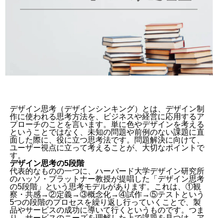
デザイン思考（デザインシンキング）とは、デザイン制
作に使われる思考方法を、ビジネスや経営に応用するア
プローチのことを言います。単に色やデザインを考える
ということではなく、未知の問題や前例のない課題に直
面した際に、役に立つ思考法です。問題解決に向けて、
ユーザー視点に立って考えることが、大切なポイントで
す。
デザイン思考の5段階
代表的なものの一つに、ハーバード大学デザイン研究所
のハッソ・プラットナー教授が提唱した「デザイン思考
の5段階」という思考モデルがあります。これは、①観
察・共感→②定義→③概念化→④試作→⑤テストという
5つの段階のプロセスを繰り返し行っていくことで、製
品やサービスの成功に導いて行くというものです。つま
り、サービスのニーズを理解した上で課題を見つけ、ア