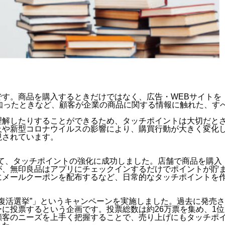
す。商品を購入するときだけではなく、広告・WEBサイトを
知ったときなど、顧客が企業の商品に関する情報に触れた、す
理解したりすることができるため、タッチポイントは大切だと
及や新型コロナウイルスの影響により、購買行動が大きく変化
視されています。
を活用して、タッチポイントの強化に成功しました。店舗で商品を購入
が、無印良品はアプリにチェックインするだけでポイントが貯
にメールクーポンを配布するなど、日常的なタッチポイントを
ー復活選挙”」というキャンペーンを実施しました。過去に発売さ
に投票するという企画です。投票総数は約26万票を集め、1位
顧客のニーズを上手く把握することで、売り上げにもタッチポ