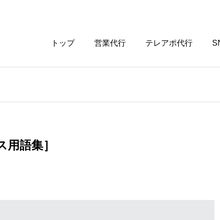
トップ
営業代行
テレアポ代行
S
ス用語集］