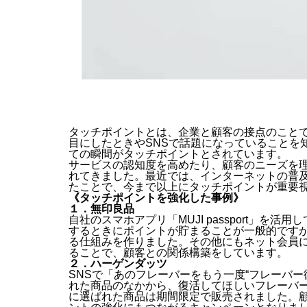
タッチポイントとは、企業と顧客の接点のことで
目にしたときやSNSで話題になっていることを
ての瞬間がタッチポイントとされています。
サービスの認知度を高めたり、顧客のニーズを
れてきました。最近では、インターネットの普
たことで、今まで以上にタッチポイントが重要
《タッチポイントを強化した事例》
１．無印良品
自社のスマホアプリ「MUJI passport」
するときにポイントが貯まることが一般的です
る仕組みを作りました。その他にもネット会員
ることで、顧客との関係構築をしています。
２．ハーゲンダッツ
SNSで「あのフレーバーをもう一度“フレーバ
れた商品のなかから、復活してほしいフレーバー
に選ばれた商品は期間限定で販売されました。