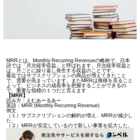
MRRとは、Monthly Recurring Revenueの略称で、日本
語では「月次経常収益」と呼ばれます。月次経常収益と
は、月ごとに繰り返し発生する収益のことです。
最近ではサブスクリプションの商品が増えてきたこと
で、需要が高まっています。またMRRは推移を見ること
よって、ビジネスの成長率を把握することができるの
で、重要な指標の１つだと言えます
【MRR】
読み方：えむあーるあー
英語：MRR (Monthly Recurring Revenue)
例文
（１）サブスクリプションの解約が増え、MRRが減少し
た。
（２）MRRが安定しているので新しい事業を拡大した。