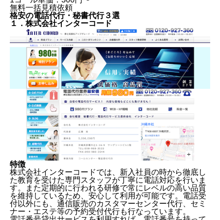
無料一括見積依頼
格安の電話代行・秘書代行３選
１．株式会社インターコード
特徴
株式会社インターコードでは、新入社員の時から徹底し
た教育を受けた専門スタッフが丁寧に電話対応を行いま
す。また定期的に行われる研修で常にレベルの高い品質
を維持しているため、安心して利用が可能です。電話受
付以外にも、通信販売のカスタマーセンター代行、セミ
ナー・エステ等の予約受付代行も行なっています。
電話番号貸出サービスを利用すれば、電話番号を持って