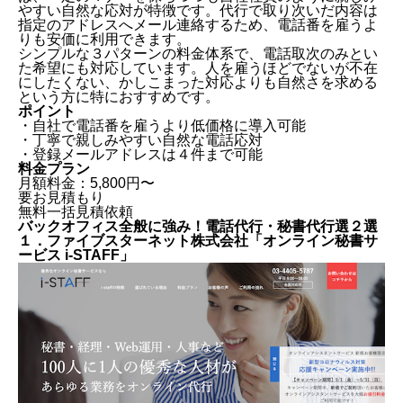
やすい自然な応対が特徴です。代行で取り次いだ内容は
指定のアドレスへメール連絡するため、電話番を雇うよ
りも安価に利用できます。
シンプルな３パターンの料金体系で、電話取次のみとい
た希望にも対応しています。人を雇うほどでないが不在
にしたくない、かしこまった対応よりも自然さを求める
という方に特におすすめです。
ポイント
・自社で電話番を雇うより低価格に導入可能
・丁寧で親しみやすい自然な電話応対
・登録メールアドレスは４件まで可能
料金プラン
月額料金：5,800円〜
要お見積もり
無料一括見積依頼
バックオフィス全般に強み！電話代行・秘書代行選２選
１．ファイブスターネット株式会社「オンライン秘書サ
ービス i-STAFF」