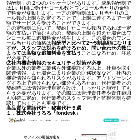
報酬制」の２つのパッケージがあります。成果報酬制で
は1ヶ月間に受けたコール数とワンコール当たりの金額
で料金が変動します。一方の定額制は1ヶ月当たりのコ
ール数の上限を設定することで、上限に達するまで一定
額でサービスを受けることができます。
この定額制において、契約したコール数内であれば一定
額の支払いで済むものの、契約の上限を超えた場合はワ
ンコール毎に追加料金が発生します。この場合のワンコ
ール当たりの価格は
報酬型と比べて2〜5割高額になりま
すが、スタッフは対応を続けるため、問い合わせの数に
よっては高額な追加料金を支払う
ことになるため、注意
が必要です。
②社内機密情報のセキュリティ対策が必要
企業以外の業者に業務を外部委託する以上、社員や取引
関連情報、また場合により企業の財務状況など、社内の
機密情報を知られるリスクがあります。アウトソーシン
グする上で避けられない部分もあるため、代行業者との
契約時には情報管理規定を設け、しっかりと順守しても
らう必要があります。その際には管理責任者や責任範囲
も明確に定め、代行業者のスタッフ管理と監視体制を確
認しておくことも重要です。
高品質な電話代行・秘書代行５選
１．株式会社うるる「fondesk」