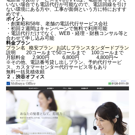
いない場合でも電話代行が可能なので、電話回線を引け
ない環境にある方や、工事が面倒という方に特におすす
めです。
ポイント
・創業昭和58年、老舗の電話代行サービス会社
・初回２週間はキャンペーンで無料で利用可能
・電話代行だけでなく、WEB・経理・財務コンサル等と
合わせて申し込み可能
料金プラン
プラン名
格安プラン
お試しプラン
スタンダードプラン
説明
20コールまで
50コールまで
100コールまで
月額料金
2,900円
6,800円
4,800円〜
※その他、電話番号貸し出しプラン、予約代行サービ
ス、カスタマーセンター代行サービス等もあり
無料一括見積依頼
２．渋谷オフィス