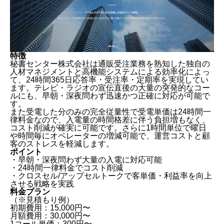
特徴
秘書センター株式会社は通販受注業務を熟知した独自の
人材マネジメントと高機能システムによる効率化によっ
て、24時間365日応答率・受注率・定期率を実現してい
ます。テレビ・ラジオの宣伝直後の大量の突発的なコー
ルにも、早朝・深夜問わず迅速かつ正確に対応が可能で
す。
また受電した分のみの完全従量性で受電単価は24時間一
律料金なので、入電量の時間格差に伴う負担増もなく、
コスト削減が確実に可能です。さらに1時間単位で曜日
や時間毎にオペレーターの増減可能で、運営コストと顧
客のストレスを軽減します。
ポイント
・早朝・深夜問わず大量の入電に対応可能
・24時間一律料金でコスト削減
・クロスセル/アップセルトークで客単価・利益率を向上
させる戦略を実践
料金プラン
（※見積もり例）
初期費用：15,000円〜
月額費用：30,000円〜
1コール単価：300円〜