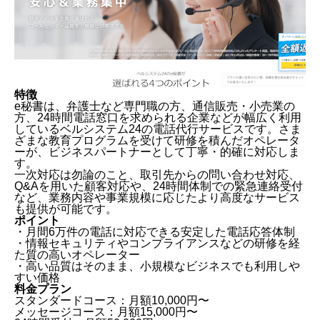
特徴
e秘書は、弁護士など専門職の方、通信販売・小売業の
方、24時間電話窓口を求められる企業などが幅広く利用
しているベルシステム24の電話代行サービスです。さま
ざまな教育プログラムを受けて研修を積んだオペレータ
ーが、ビジネスパートナーとして丁寧・的確に対応しま
す。
一次対応は勿論のこと、取引先からの問い合わせ対応、
Q&Aを用いた顧客対応や、24時間体制での緊急連絡受付
など、業務内容や事業規模に応じたより高度なサービス
も提供が可能です。
ポイント
・月間6万件の電話に対応できる安定した電話応答体制
・情報セキュリティやコンプライアンスなどの研修を経
た質の高いオペレーター
・高い品質はそのまま、小規模なビジネスでも利用しや
すい価格
料金プラン
スタンダードコース：月額10,000円〜
メッセージコース：月額15,000円〜