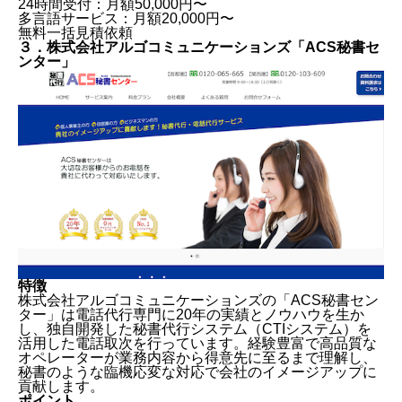
24時間受付：月額50,000円〜
多言語サービス：月額20,000円〜
無料一括見積依頼
３．株式会社アルゴコミュニケーションズ「ACS秘書セ
ンター」
特徴
株式会社アルゴコミュニケーションズの「ACS秘書セン
ター」は電話代行専門に20年の実績とノウハウを生か
し、独自開発した秘書代行システム（CTIシステム）を
活用した電話取次を行っています。経験豊富で高品質な
オペレーターが業務内容から得意先に至るまで理解し、
秘書のような臨機応変な対応で会社のイメージアップに
貢献します。
ポイント