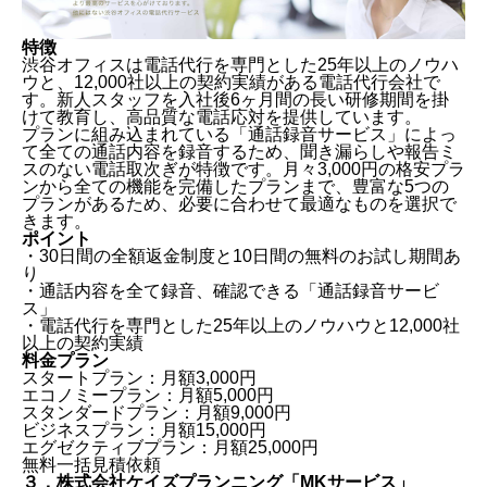
特徴
渋谷オフィスは電話代行を専門とした25年以上のノウハ
ウと、12,000社以上の契約実績がある電話代行会社で
す。新人スタッフを入社後6ヶ月間の長い研修期間を掛
けて教育し、高品質な電話応対を提供しています。
プランに組み込まれている「通話録音サービス」によっ
て全ての通話内容を録音するため、聞き漏らしや報告ミ
スのない電話取次ぎが特徴です。月々3,000円の格安プラ
ンから全ての機能を完備したプランまで、豊富な5つの
プランがあるため、必要に合わせて最適なものを選択で
きます。
ポイント
・30日間の全額返金制度と10日間の無料のお試し期間あ
り
・通話内容を全て録音、確認できる「通話録音サービ
ス」
・電話代行を専門とした25年以上のノウハウと12,000社
以上の契約実績
料金プラン
スタートプラン：月額3,000円
電話代行・秘書代行とは
エコノミープラン：月額5,000円
電話代行・秘書代行のメリット・デメリット
スタンダードプラン：月額9,000円
ビジネスプラン：月額15,000円
高品質な電話代行・秘書代行５選
エグゼクティブプラン：月額25,000円
格安の電話代行・秘書代行３選
無料一括見積依頼
実績豊富な電話代行・秘書代行４選
３．株式会社ケイズプランニング「MKサービス」