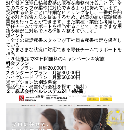
対研修とは別に秘書資格の取得を義務付けることで、全
てのスタッフが柔軟に対応できるように努めています。
契約する企業ごとに詳細なヒアリングをし、一番効果的
な応対と報告方法を提案するため、品質の高い電話秘書
業務を行うことができます。また業種・業態も考慮した
専任チームでサポートを担当することで、さまざまな用
語や状況に対応できる体制を整えています。
ポイント
・全ての電話秘書スタッフが正社員＆秘書検定を保有し
ている
・さまざまな状況に対応できる専任チームでサポートを
担当
・20社限定で30日間無料のキャンペーンを実施
料金プラン
ライトプラン：月額20,000円
スタンダードプラン：月額30,000円
ハイグレードプラン：月額60,000円
※オプションは別途料金
電話代行・秘書代行会社を探す（無料）
２．株式会社ベルシステム24「e秘書」