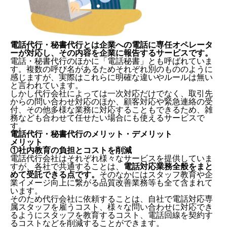
電話代行・秘書代行とは
企業への電話に専任オペレータ
ーが対応し、その内容を企業に報告するサービスです。
電話・秘書代行のほかに「電話秘書」とも呼ばれていま
す。複数の呼び名があるためそれぞれ別のもののように
感じますが、実際はこれらに明確な違いやルールは無い
と言われています。
しかし代行会社によっては一次対応だけでなく、取引先
からの問い合わせ対応のほか、顧客対応や緊急連絡の受
付、その他多様な業務に対応することもできるため、雑
務なども合わせて任せたい場合にも使えるサービスで
す。
電話代行・秘書代行のメリット・デメリット
メリット
①社内教育の負担とコストを削減
電話代行会社はそれぞれ様々なサービスを提供していま
すが、各社で共通することは、
電話対応業務全般をまと
めて受託できる点です。
そのなかにはスタッフ教育や企
業イメージ向上に繋がる品質改善業務等も全て含まれて
います。
そのため代行会社に依頼することは、自社で電話対応専
属スタッフを雇うコスト、様々な問い合わせに対応でき
るようにスタッフを教育するコスト、電話回線を契約す
るコストなどを削減することができます。