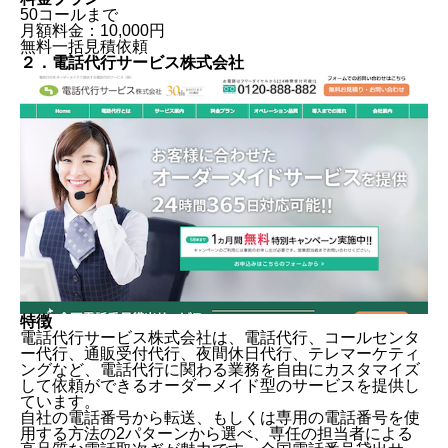
50コールまで
月額料金：10,000円
無料一括見積依頼
２．電話代行サービス株式会社
特徴
電話代行サービス株式会社は、電話代行、コールセンタ
ー代行、通販受付代行、夜間休日代行、テレマーケティ
ングなど、電話代行に関わる業務を自由にカスタマイズ
して依頼ができるオーダーメイド型のサービスを提供し
ています。
自社の電話番号から転送、もしくは専用の電話番号を使
用する方法の2パターンから選べ、専任の担当者による