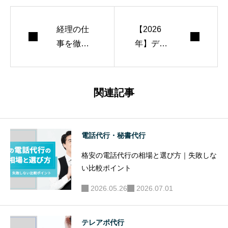
経理の仕
【2026
事を徹底
年】デー
解剖！業
タ入力代
務内容や
行サービ
スケジュ
ス16選｜
関連記事
ール、扱
料金・精
う書類ま
度・セキ
で詳しく
ュリティ
電話代行・秘書代行
解説
を比較
格安の電話代行の相場と選び方｜失敗しな
い比較ポイント
2026.05.26
2026.07.01
テレアポ代行