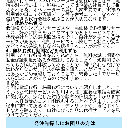
電話代行サービスのオペレーターは会社の顔となって電
話応対を行います。顧客にとっては企業の社員として捉
えられる為、オペレーターの質は大変重要です。実際の
利用者の口コミや実績データ等を参考にして、なるべく
信頼できる代行会社を選ぶことが大切になります。
３．価格から選ぶ
低価格でシンプルなサービスや、高価格で多機能なサー
ビス、好みに内容をカスタマイズできるサービスなど、
代行会社とその選択肢は様々です。自社が必要とするサ
ービスがあるか、他社サービスと比較しても料金が妥当
かどうかの確認もしながら選択することが大切です。
4．無料お試し期間などを利用する
利用したい代行業者を絞り込めたら、無料お試し期間や
返金保証制度があるか確認してみましょう。短期間であ
ってもお試しで体験してみることで、問い合わせだけで
はわからないサービスの実際を知ることができます。ま
たあらかじめ確認しておくことで、納得した上でサービ
スを選ぶことができるのでおすすめです。
まとめ
今回は電話代行・秘書代行についてご紹介しました。こ
ういった代行サービスを利用すれば、重要な電話も確実
に受け取れ、安定した対応で顧客の信頼度も上がります
し、人件費等のコスト削減もすることができます。この
記事に書いてあるメリット・デメリットや、選定ポイン
トなどを踏まえて、自社にぴったりの代行サービスを見
つけてみてください。