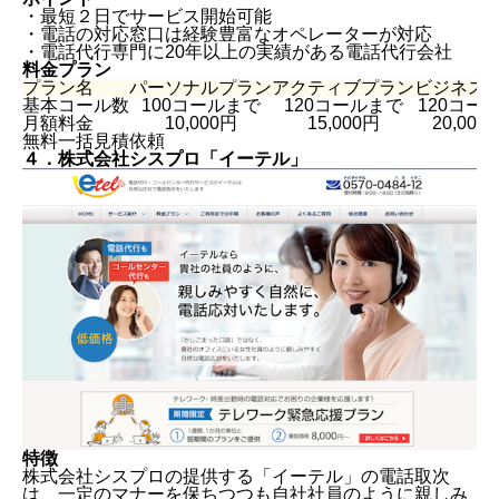
・最短２日でサービス開始可能
・電話の対応窓口は経験豊富なオペレーターが対応
・電話代行専門に20年以上の実績がある電話代行会社
料金プラン
プラン名
パーソナルプラン
アクティブプラン
ビジネス
基本コール数
100コールまで
120コールまで
120コー
月額料金
10,000円
15,000円
20,00
無料一括見積依頼
４．株式会社シスプロ「イーテル」
特徴
株式会社シスプロの提供する「イーテル」の電話取次
は、一定のマナーを保ちつつも自社社員のように親しみ