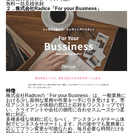
無料一括見積依頼
２．株式会社Radice「For your Business」
特徴
株式会社Radiceの「For your Business」は、一般業務に
おける少し面倒な業務や作業を一手に引き受けます。専
任アシスタントが依頼の窓口と応対をワンストップで行
い、クライアントや会社の個性に合わせスムーズかつ柔
軟に対応。
多種多様な依頼に応じるべく、アシスタントがチーム体
制でビジネスをサポートします。月の途中でも業務量に
応じてプラン変更が可能なため、毎月必要な時間だけを