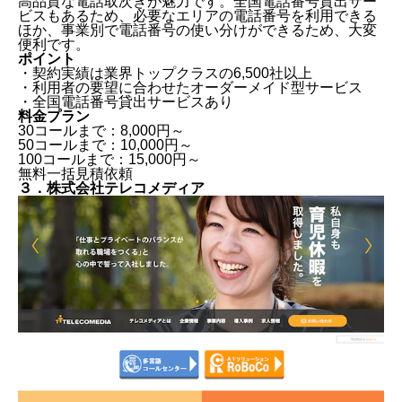
高品質な電話取次ぎが魅力です。全国電話番号貸出サー
ビスもあるため、必要なエリアの電話番号を利用できる
ほか、事業別で電話番号の使い分けができるため、大変
便利です。
ポイント
・契約実績は業界トップクラスの6,500社以上
・利用者の要望に合わせたオーダーメイド型サービス
・全国電話番号貸出サービスあり
料金プラン
30コールまで：8,000円～
50コールまで：10,000円～
100コールまで：15,000円～
無料一括見積依頼
３．株式会社テレコメディア