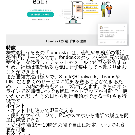
特徴
株式会社うるるの
『fondesk』
は、会社や事務所の電話
受付代行サービスです。fondeskスタッフが会社宛の電話
受付を一次代行してチャットやメールで内容を報告する
ため、社員は電話応対を気にせず集中して本業取り組む
ことができます。
また通知方法は様々で、SlackやChatwork、Teamsや
LINEなど多くのサービスに通知を送ることができるた
め、チーム内の共有もスムーズに行えます。さらにオン
ラインで24時間いつでも簡単セットアップが可能で、使
いたいと思ったその日から利用開始ができる手軽さも特
徴です。
ポイント
・ネット申し込みで即日使える
・便利なマイページで、PCやスマホから電話の履歴を簡
単に確認できる
・受付時間は9〜19時迄の間で自由に設定、いつでも変
更が可能
料金プラン