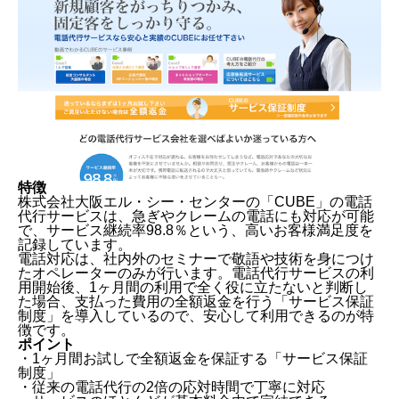
特徴
株式会社大阪エル・シー・センターの「CUBE」の電話
代行サービスは、急ぎやクレームの電話にも対応が可能
で、サービス継続率98.8％という、高いお客様満足度を
記録しています。
電話対応は、社内外のセミナーで敬語や技術を身につけ
たオペレーターのみが行います。電話代行サービスの利
用開始後、1ヶ月間の利用で全く役に立たないと判断し
た場合、支払った費用の全額返金を行う「サービス保証
制度」を導入しているので、安心して利用できるのが特
徴です。
ポイント
・1ヶ月間お試しで全額返金を保証する「サービス保証
制度」
・従来の電話代行の2倍の応対時間で丁寧に対応