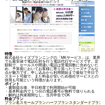
バックオフィス全般に強み！電話代行・秘書代行選２
選
電話代行・秘書代行会社を選ぶポイントは？
まとめ
特徴
株式会社ケイズプランニングの「MKサービス」は、業界
でも最安値で電話応対を行う電話代行サービスです。定
額制で、セールスや間違い電話は受電回数に含めないた
め、予算面においてお客様に寄り添ったリーズナブルな
点が魅力です。申し込みから利用開始まで最短で半日で
スタート可能で、また料金が安いため他社サービスとの
併用も可能という特徴があります。
ポイント
・書類提出後、半日程度で利用開始が可能
・基本料金内で１つ分の電話番号が無料で借りられる
・解約は拘束期間なし、当月申告でOK
料金プラン
プラン名
スモールプラン
ハーフプラン
スタンダードプラン