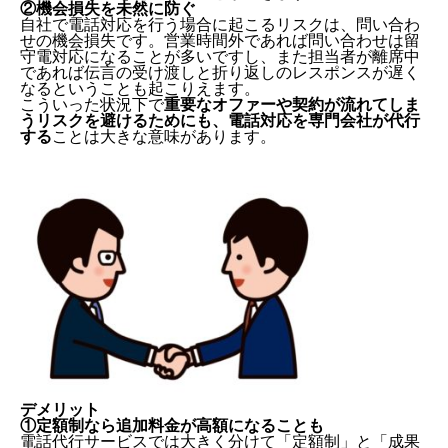
②機会損失を未然に防ぐ
自社で電話対応を行う場合に起こるリスクは、問い合わ
せの機会損失です。営業時間外であれば問い合わせは留
守電対応になることが多いですし、また担当者が離席中
であれば伝言の受け渡しと折り返しのレスポンスが遅く
なるということも起こりえます。
こういった状況下で
重要なオファーや契約が流れてしま
うリスクを避けるためにも、電話対応を専門会社が代行
する
ことは大きな意味があります。
デメリット
①定額制なら追加料金が高額になることも
電話代行サービスでは大きく分けて「定額制」と「成果