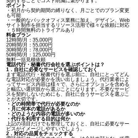
契約することでコスト削減に繋がります。
ポイント
・初月から契約期間の縛りなく、月ごとでのプラン変更
も可能
・一般的なバックオフィス業務に加え、デザイン、Web
サイト制作を担当するリソース活用で様々な依頼に対応
・５時間無料のトライアルあり
料金プラン
12時間/月：35,000円
20時間/月：55,000円
30時間/月：78,000円
50時間/月：125,000円
無料一括見積依頼
電話代行・秘書代行会社を選ぶポイントは？
1．自社に必要なサービスを確認しておく
まず電話代行・秘書代行を選ぶ前に、自社にとってどん
な電話対応が必要かを洗い出しましょう。代行業者によ
ってサービス内容は様々で、さらにオプションを含める
と幅広い選択肢から選ぶことになります。不要なサービ
スを契約しないためにも、自社に合うサービスを選ぶこ
とが大切です。
・どの時間帯で代行が必要なのか
・月に何本の電話があるか
・どのような内容の電話が多いのか
・代行を利用する目的は何か
上記の項目だけでも整理しておくと、自社に必要なサー
ビスがイメージしやすいでしょう。
2．対応の品質をチェックする