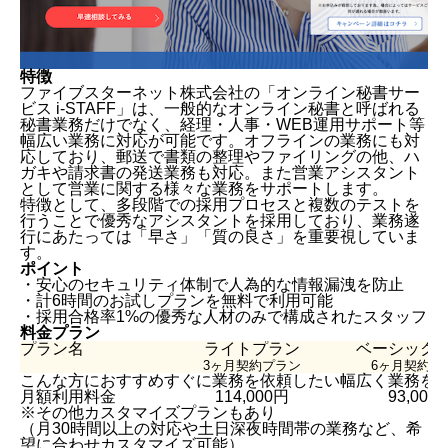
特徴
ファイブスターネット株式会社の「オンライン秘書サー
ビス i-STAFF」は、一般的なオンライン秘書と呼ばれる
秘書業務だけでなく、経理・人事・WEB運用サポート等
幅広い業務に対応が可能です。オフラインの業務にも対
応しており、郵送で書類の整理やファイリングの他、ハ
ガキや請求書の発送業務も対応。また営業アシスタント
として営業に関する様々な業務をサポートします。
特徴として、多段階での採用プロセスと複数のテストを
行うことで優秀なアシスタントを採用しており、業務遂
行にあたっては「早さ」「質の良さ」を重要視していま
す。
ポイント
・安心のセキュリティ体制で人為的な情報漏洩を防止
・計6時間のお試しプランを無料で利用可能
・採用合格率1%の優秀な人材のみで構成されたスタッフ
料金プラン
プラン名
ライトプラン
ベーシック
3ヶ月契約プラン
6ヶ月契約プ
こんな方におすすめ
すぐに業務を依頼したい
幅広く業務を
月額利用料金
114,000円
93,000
※その他カスタマイズプランもあり
（月30時間以上の対応や土日深夜時間帯の業務など、希
望に合わせカスタマイズ可能）