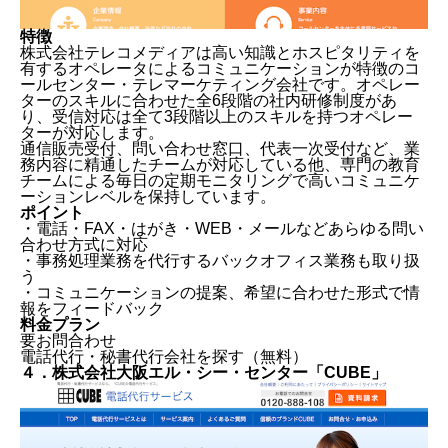
特徴
株式会社テレコメディアは高い知識とホスピタリティを
有するオペレータによるコミュニケーションが特徴のコ
ールセンター・テレマーケティング会社です。オペレー
ターのスキルに合わせた全6段階の社内研修制度があ
り、受信対応は全て3段階以上のスキルを持つオペレー
ターが対応します。
通信販売受付、問い合わせ窓口、代表一次受付など、業
務内容に精通したチームが対応している他、専門の教育
チームによる毎日の定期モニタリングで高いコミュニケ
ーションレベルを保持しています。
ポイント
・電話・FAX・はがき・WEB・メールなどあらゆる問い
合わせ方式に対応
・事務処理業務を代行するバックオフィス業務も取り扱
う
・コミュニケーションの提案、希望に合わせた形式で情
報をフィードバック
料金プラン
要お問合わせ
電話代行・秘書代行会社を探す（無料）
４．株式会社大阪エル・シー・センター「CUBE」