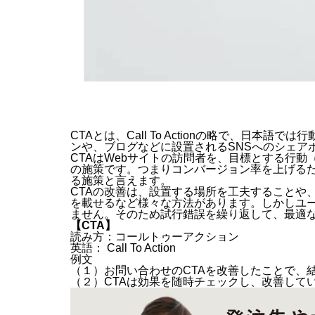
CTAとは、Call To Actionの略で、日
ンや、ブログなどに設置されるSNSへのシェア
CTAはWebサイトの訪問者を、目標とする行
の施策です。つまり
コンバージョン
率を上げる
る施策と言えます。
CTAの改善は、設置する場所を工夫することや
を載せるなど様々な方法があります。しかしユ
ません。そのため試行錯誤を繰り返して、最適
【CTA
】
読み方：コールトゥーアクション
英語： Call To Action
例文
（１）お問い合わせのCTAを改善したことで、
（２）CTAは効果を随時チェックし、改善して