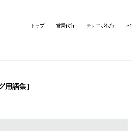
トップ
営業代行
テレアポ代行
S
ング用語集］