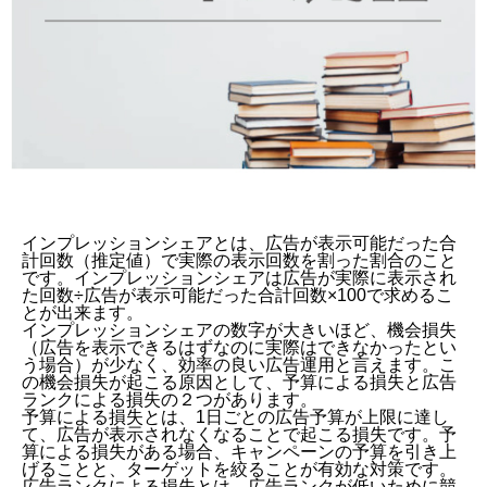
インプレッションシェア
とは、広告が表示可能だった合
計回数（推定値）で実際の表示回数を割った割合のこと
です。インプレッションシェアは広告が実際に表示され
た回数÷広告が表示可能だった合計回数×100で求めるこ
とが出来ます。
インプレッションシェアの数字が大きいほど、機会損失
（広告を表示できるはずなのに実際はできなかったとい
う場合）が少なく、効率の良い広告運用と言えます。こ
の機会損失が起こる原因として、予算による損失と広告
ランクによる損失の２つがあります。
予算による損失とは、1日ごとの広告予算が上限に達し
て、広告が表示されなくなることで起こる損失です。予
算による損失がある場合、キャンペーンの予算を引き上
げることと、ターゲットを絞ることが有効な対策です。
広告ランクによる損失とは、広告ランクが低いために競