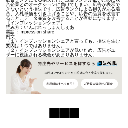
合企業とのオークションに負けてしまい、広告が表示で
きないという損失です。広告ランクによる損失がある場
合、入札単価を引き上げることや、広告の品質を改善す
ること、データ品質を改善することが有効になります。
【
インプレッションシェア
】
読み方：いんぷれっしょんしぇあ
英語：impression share
例文
（１）インプレッションシェアと言っても、損失を生む
要因は１つではありません。
（２）インプレッションシェアが低いため、広告がユー
ザーに視認される機会があまりありません。