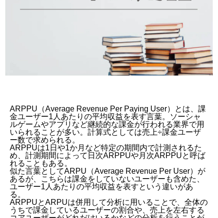
ARPPU（Average Revenue Per Paying User）とは、課
金ユーザー1人あたりの平均収益を表す言葉。ソーシャ
ルゲームやアプリなど継続的な課金が行われる業界で用
いられることが多い。計算式としては売上÷課金ユーザ
ー数で求められる。
ARPPUは1日や1か月など特定の期間内で計測されるた
め、計測期間によって日次ARPPUや月次ARPPUと呼ば
れることもある。
似た言葉としてARPU（Average Revenue Per User）が
あるが、こちらは課金をしていないユーザーも含めた、
ユーザー1人あたりの平均収益を表すという違いがあ
る。
ARPPUとARPUは併用して分析に用いることで、全体の
うちで課金しているユーザーの割合や、売上を左右する
コアユーザーがどれだけいるかなどの分析を行うことが