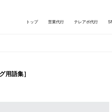
トップ
営業代行
テレアポ代行
S
ング用語集］