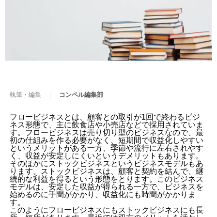
執筆・編集
｜
コンペル編集部
フロービジネスとは、顧客との取引が1回で終わるビジ
ネス形態で、主に飲食店や小売店などで採用されていま
す。フロービジネスは売り切り型のビジネスなので、最
初の仕組みを作る必要がなく、短期間で収益化しやすい
というメリットがある一方、季節や流行に左右されやす
く、収益が安定しにくいというデメリットもあります。
そのほかにストックビジネスというビジネスモデルもあ
ります。ストックビジネスは、顧客と契約を結んで、継
続的な利益を得るという形態をとります。このビジネス
モデルは、安定した収益が得られる一方で、ビジネスを
始めるのに手間がかかり、収益化にも時間がかかりま
す。
このようにフロービジネスにもストックビジネスにも長