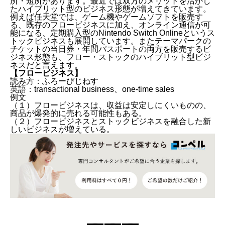
所・短所があります。最近では双方のメリットを活かし
たハイブリット型のビジネス形態が増えてきています。
例えば任天堂では、ゲーム機やゲームソフトを販売す
る、既存のフロービジネスに加え、オンライン通信が可
能になる、定期購入型のNintendo Switch Onlineというス
トックビジネスも展開しています。またテーマパークの
チケットの当日券・年間パスポートの両方を販売するビ
ジネス形態も、フロー・ストックのハイブリット型ビジ
ネスだと言えます。
【フロービジネス
】
読み方：ふろーびじねす
英語：transactional business、one-time sales
例文
（１）フロービジネスは、収益は安定しにくいものの、
商品が爆発的に売れる可能性もある。
（２）フロービジネスとストックビジネスを融合した新
しいビジネスが増えている。