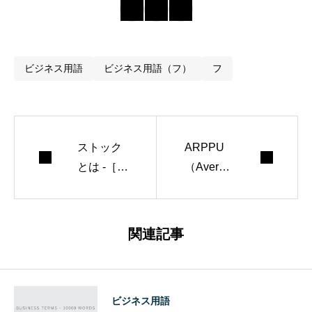
ビジネス用語
ビジネス用語（フ）
フ
ストック
ARPPU
とは -［ビ
（Averag
ジネス用
e Revenu
語集］
e Per Pay
ing Use
関連記事
r）とは -
［WEBマ
ーケティ
ビジネス用語
ング用語