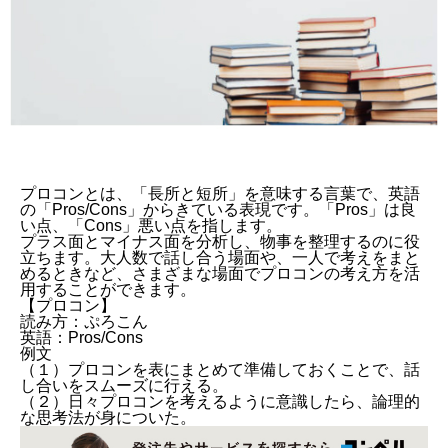
プロコンとは、「長所と短所」を意味する言葉で、英語
の「Pros/Cons」からきている表現です。「Pros」は良
い点、「Cons」悪い点を指します。
プラス面とマイナス面を分析し、物事を整理するのに役
立ちます。大人数で話し合う場面や、一人で考えをまと
めるときなど、さまざまな場面でプロコンの考え方を活
用することができます。
【プロコン】
読み方：ぷろこん
英語：Pros/Cons
例文
（１）プロコンを表にまとめて準備しておくことで、話
し合いをスムーズに行える。
（２）日々プロコンを考えるように意識したら、論理的
な思考法が身についた。