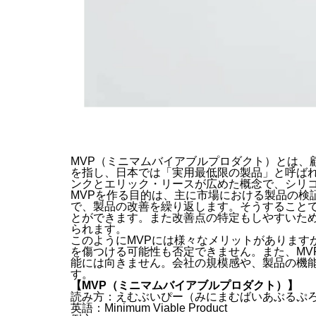
MVP（ミニマムバイアブルプロダクト）とは、
を指し、日本では「実用最低限の製品」と呼ば
ンクとエリック・リースが広めた概念で、シリ
MVPを作る目的は、主に市場における製品の検
で、製品の改善を繰り返します。そうすること
とができます。また改善点の特定もしやすいた
られます。
このようにMVPには様々なメリットがあります
を傷つける可能性も否定できません。また、MV
能には向きません。会社の規模感や、製品の機能
す。
【MVP（ミニマムバイアブルプロダクト）
】
読み方：えむぶいぴー（みにまむばいあぶるぷ
英語：Minimum Viable Product