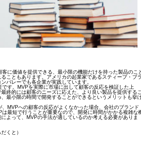
顧客に価値を提供できる、最小限の機能だけを持った製品のこ
れることもあります。アメリカの起業家であるスティーブ・ブ
コンバレーでも各企業が実践しています。
証です。MVPを実際に市場に出して顧客の反応を検証した上
で最終的には顧客のニーズに応えた、より良い製品を提供する
め、最小限の時間で開発することができるというメリットも挙
が、MVPへの顧客の反応がよくなかった場合、会社のブランド
Pは最短で行うことが重要なので、開発に時間がかかる複雑な
によって、MVPの手法が適しているのか考える必要がありま
ろだくと）