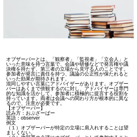
オブザーバーとは、「観察者」「監視者」「立会人」と
いった意味を持つ言葉で、会議や研修などで発言権や議
決権を持たず、第三者の立場から見守る人のことです。
参加者が発言に責任を持つ、議論の公正性が保たれると
いった効果が期待されます。
混同しやすい言葉にアドバイザーがあります。オブザー
バーはあくまで傍観するのに対し、アドバイザーは専門
的な知識を活かして、参加者に積極的に提言する役割を
持っています。両者は会議への関わり方が根本的に異な
るので、注意が必要です。
【オブザーバー】
読み方：おぶざーばー
英語：observer
例文
（１）オブザーバーが特定の立場に肩入れすることは望
ましくない。