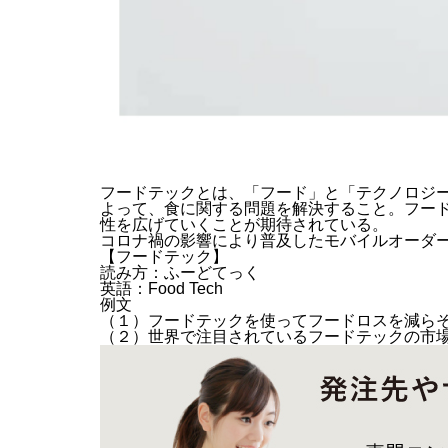
フードテックとは、「フード」と「テクノロジ
よって、
食に関する問題を解決すること。フー
性を広げていくことが期待されている。
コロナ禍の影響により普及したモバイルオーダ
【フードテック】
読み方：ふーどてっく
英語：Food Tech
例文
（１）フードテックを使ってフードロスを減ら
（２）世界で注目されているフードテックの市