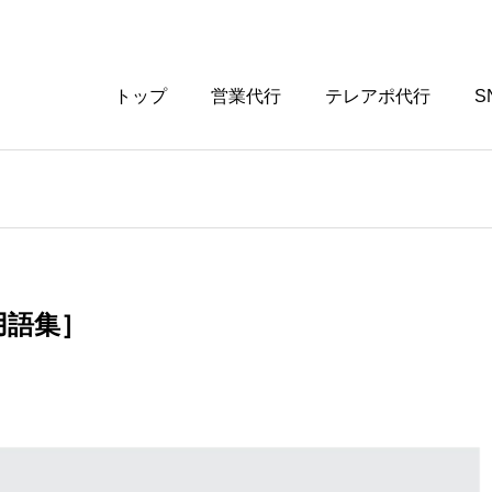
トップ
営業代行
テレアポ代行
S
用語集］