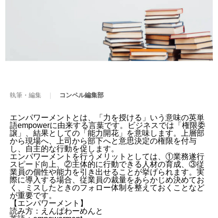
執筆・編集
｜
コンペル編集部
エンパワーメントとは、「力を授ける」いう意味の英単
語empowerに由来する言葉です。ビジネスでは「権限委
譲」、結果としての「能力開花」を意味します。上層部
から現場へ、上司から部下へと意思決定の権限を付与
し、自主的な行動を促します。
エンパワーメントを行うメリットとしては、①業務遂行
スピード向上、②主体的に行動できる人材の育成、③従
業員の個性や能力を引き出せることが挙げられます。実
際に導入する場合、従業員の裁量をあらかじめ決めてお
く、ミスしたときのフォロー体制を整えておくことなど
が重要です。
【エンパワーメント】
読み方：えんぱわーめんと