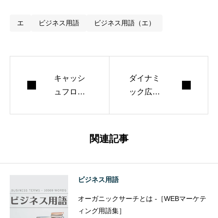
エ
ビジネス用語
ビジネス用語（エ）
キャッシ
ダイナミ
ュフロー
ック広告
とは -［ビ
（ダイナ
ジネス用
ミックマ
語集］
ーケティ
関連記事
ング）と
は -［WE
Bマーケ
ビジネス用語
ティング
オーガニックサーチとは -［WEBマーケテ
用語］
ィング用語集］