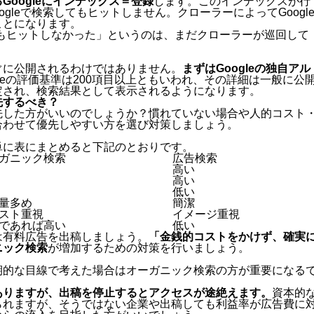
oogleにインデックス＝登録
します。このインデックスが行
gleで検索してもヒットしません。クローラーによってGoogl
ことになります。
もヒットしなかった」というのは、まだクローラーが巡回して
ぐに公開されるわけではありません。
まずはGoogleの独自アル
gleの評価基準は200項目以上ともいわれ、その詳細は一般に公
定され、検索結果として表示されるようになります。
先するべき？
先した方がいいのでしょうか？慣れていない場合や人的コスト
合わせて優先しやすい方を選び対策しましょう。
単に表にまとめると下記のとおりです。
ガニック検索
広告検索
高い
高い
低い
量多め
簡潔
スト重視
イメージ重視
であれば高い
低い
は有料広告を出稿しましょう。
「金銭的コストをかけず、確実
ニック検索
が増加するための対策を行いましょう。
期的な目線で考えた場合はオーガニック検索の方が重要になる
ありますが、出稿を停止するとアクセスが途絶えます。
資本的
られますが、そうではない企業や出稿しても利益率が広告費に