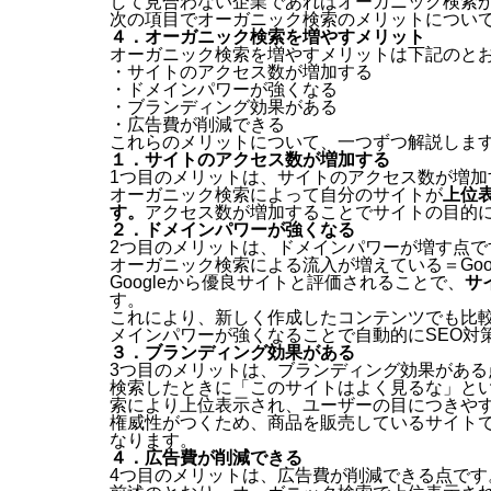
して見合わない企業であればオーガニック検索
次の項目でオーガニック検索のメリットについ
４．オーガニック検索を増やすメリット
オーガニック検索を増やすメリットは下記のと
・サイトのアクセス数が増加する
・ドメインパワーが強くなる
・ブランディング効果がある
・広告費が削減できる
これらのメリットについて、一つずつ解説しま
１．サイトのアクセス数が増加する
1つ目のメリットは、サイトのアクセス数が増加
オーガニック検索によって自分のサイトが
上位
す。
アクセス数が増加することでサイトの目的
２．ドメインパワーが強くなる
2つ目のメリットは、ドメインパワーが増す点で
オーガニック検索による流入が増えている＝Go
Googleから優良サイトと評価されることで、
サ
す。
これにより、新しく作成したコンテンツでも比
メインパワーが強くなることで自動的にSEO対
３．ブランディング効果がある
3つ目のメリットは、ブランディング効果がある
検索したときに「このサイトはよく見るな」と
索により上位表示され、ユーザーの目につきや
権威性がつくため、商品を販売しているサイト
なります。
４．広告費が削減できる
4つ目のメリットは、広告費が削減できる点です