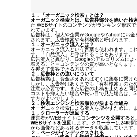
１．「オーガニック検索」とは？
オーガニック検索とは、広告枠部分を除いた検
た WEBサイトのコンテンツがランキング形式
れています。
広告枠は、個人や企業がGoogleやYahoo!
されます。広告検索や有料検索と呼ばれます。
１．オーガニック流入とは？
オーガニック流入という言葉も使われます。こ
す。「自然流入」と呼ばれることもあります。
広告流入と異なり、Googleのアルゴリズム
増えること＝コンテンツの質が高いとなります
を抑えて集客できる方法です。
２．広告枠との違いについて
広告検索は、資金さえあればすぐに集客に繋げ
しかし、広告枠はあくまでも「有料検索」のた
注意が必要です。また広告の出稿を止めると同
コストを抑えたい場合や長い目で見た場合は、S
す方がよいでしょう。
２．検索エンジンと検索順位が決まる仕組み
オーガニック検索による流入を増やすために、
１．クローラーが巡回する
運営者がWEBサイトに
コンテンツを公開すると
WEBサイトを巡回
します。クローラーは24時間
から画像などあらゆるデータを収集しています
２．ページがインデックスされる