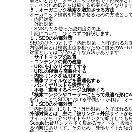
前述のとおり、オーガニック検索で上位表示さ
す。そのため広告を出稿する必要がなくなりま
５．オーガニック検索を増加させる方法
オーガニック検索を増加させるための方法として
・内部対策
・外部対策
・SNSなどを使った認知度の向上
上記について、ひとつずつ解説します。
１．SEOの内部対策
SEOのひとつとして「内部対策」と呼ばれる対
内部対策とは検索上位を狙うために自分のWEB
対策としては下記のような方法があります。
・サイトマップの設置
・コンテンツの質の改善
・URLをわかりやすくする
・URLの階層を簡略化する
・内部リンクを活用する
・画像ファイルなどを最適化する
・パンくずリストを設定する
・不要・重複するページは削除する
「検索エンジンやユーザーにとって最適な形にW
を行うことでSEOにおける評価が上がれば、オ
２．SEOの外部対策
「内部対策」に対して「外部対策」と呼ばれる
外部対策とは、主に「被リンク＝外部サイトか
サイトから自分のサイトをリンクで紹介しても
Googleは被リンクを多く集めるサイトを「
る傾向にあります。そのため、外部サイトが紹