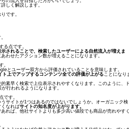
からの流入を目指した方がいいでしょう。
て詳しく解説します。
おりです。
す。
する点です。
表示されることで、検索したユーザーによる自然流入が増えま
にあわせたアクション数が増えることになります。
す。
ogleとユーザー双方から評価されていることを意味します。
イト上でアップするコンテンツ全ての評価が上がる
ことになり
較的素早く検索で上位表示されやすくなります。このように、
策が行われるようになります。
点です。
いうサイトが1つはあるのではないでしょうか。オーガニック検
すくなれば
サイトの知名度が上がります。
であれば、他社サイトよりも多少高い値段でも商品が売れやす
。