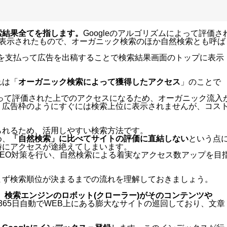
索結果全てを指します。
Googleのアルゴリズムによって評価さ
で表示されたもので、オーガニック検索のほか自然検索とも呼ば
にお金を支払って広告を出稿することで検索結果画面のトップに表示
れは「
オーガニック検索によって獲得したアクセス
」のことで
によって評価された上でのアクセスになるため、オーガニック流入
。広告枠のようにすぐには検索上位に表示されませんが、コス
られるため、活用しやすい検索方法です。
め、
「自然検索」に比べてサイトの評価に直結しない
という点
時にアクセスが途絶えてしまいます。
EO対策を行い、自然検索による着実なアクセス数アップを目
まず検索順位が決まるまでの流れを理解しておきましょう。
、検索エンジンのロボット(クローラー)がそのコンテンツや
365日自動でWEB上にある膨大なサイトの巡回しており、文章
。