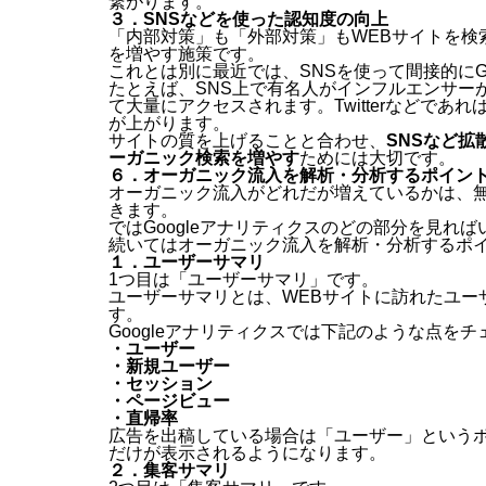
繋がります。
３．SNSなどを使った認知度の向上
「内部対策」も「外部対策」もWEBサイトを検索
を増やす施策です。
これとは別に最近では、SNSを使って間接的にG
たとえば、SNS上で有名人がインフルエンサー
て大量にアクセスされます。Twitterなどであ
が上がります。
サイトの質を上げることと合わせ、
SNSなど拡
ーガニック検索を増やす
ためには大切です。
６．オーガニック流入を解析・分析するポイン
オーガニック流入がどれだが増えているかは、無
きます。
ではGoogleアナリティクスのどの部分を見れ
続いてはオーガニック流入を解析・分析するポ
１．ユーザーサマリ
1つ目は「ユーザーサマリ」です。
ユーザーサマリとは、WEBサイトに訪れたユー
す。
Googleアナリティクスでは下記のような点を
・ユーザー
・新規ユーザー
・セッション
・ページビュー
・直帰率
広告を出稿している場合は「ユーザー」という
だけが表示されるようになります。
２．集客サマリ