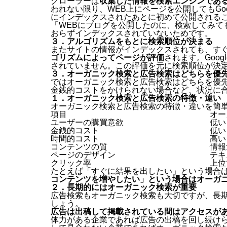
クローラーは
収集した情報を検索エンジンであるG
われない限り、WEB上にページを公開してもGoo
にインデックスされたあとに初めて公開される
「WEBにブログを公開したのに、検索してみて
おらずインデックスされていないためです。
３．アルゴリズムをもとに検索順位が決まる
またサイトの情報がインデックスされても、す
ゴリズムによってページが評価
されます。Goo
されていません。この評価を元に検索順位が決
３．オーガニック検索と広告検索はどちらを優
ではオーガニック検索と広告検索はどちらを優
金銭的コストをかけられない場合など、状況に
１．オーガニック検索と広告検索の特徴・違い
オーガニック検索と広告検索の特徴・違いを簡
項目
オー
ユーザーの購買意欲
低い
金銭的コスト
低い
時間的コスト
高い
コンテンツの質
情報
ページのデザイン
テキ
クリック率
上位
たとえば「すぐに結果を出したい」という場合
コンテンツを増やしたい」という場合はオーガ
２．長期的にはオーガニック検索が重要
広告検索もオーガニック検索も大切ですが、長
しょう。
広告は出稿して掲載されている間はアクセスが
体力がある企業であれば広告の出稿を回し続け