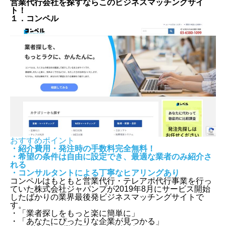
営業代行会社を探すならこのビジネスマッチングサイ
ト！
１．コンペル
おすすめポイント
・紹介費用・発注時の手数料完全無料！
・希望の条件は自由に設定でき、最適な業者のみ紹介さ
れる
・コンサルタントによる丁寧なヒアリングあり
コンペルはもともと営業代行・テレアポ代行事業を行っ
ていた株式会社ジャパンプが2019年8月にサービス開始
したばかりの業界最後発ビジネスマッチングサイトで
す。
・「業者探しをもっと楽に簡単に」
・「あなたにぴったりな企業が見つかる」