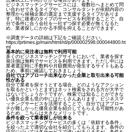
ビジネスマッチングサービスには、複数社へまとめて問
い合わせできるタイプや、コンサルタントが依頼内容の
整理から候補企業の選定まで支援するタイプがありま
す。特に後者のタイプのサービスを利用することで、自
分で条件に合う会社を一社ずつ探す必要が無くなるた
め、業者探しにかかる手間を抑えることができます。
※調査データの詳細は下記をご確認ください。
https://prtimes.jp/main/html/rd/p/000002598.000044800.ht
ml
基本的に発注者は無料で利用可能
多くのビジネスマッチングサイトにおいて、業者を探す
発注側は無料でサービスを利用できます。ただし中には
業者選定時に手数料や月額費用が発生するサイトもある
ため、事前に確認しておきましょう。
自社ではアプローチ出来なかった企業と取引出来る可能
性がある
自分で業者を探そうとする場合、どのようなアクション
を取るかというとまずはネット検索をされる方が大半で
はないでしょうか？ですが、検索では知ることができな
い優良企業も世の中にはたくさんあります。ビジネスマ
ッチングサービスを活用することで、自分ではアプロー
チが難しかった優良企業を紹介してもらえる可能性があ
るため、こちらは大きなメリットです。
条件を絞って業者探しが出来る
ビジネスマッチングサービスの多くは「依頼する条件」
を絞った上で適切な会社を紹介してもらえます。条件の
設定については各サービスで違いがありますが、条件を