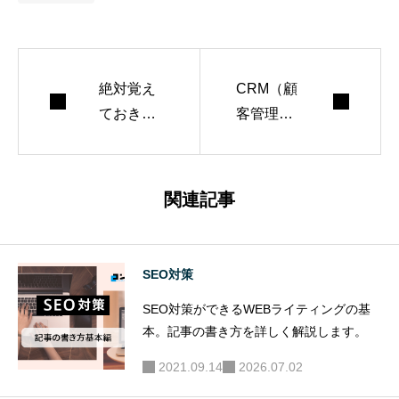
絶対覚え
CRM（顧
ておきた
客管理シ
いWEBサ
ステム）
イトに関
を使うな
するビジ
らこれ！
関連記事
ネス用語1
おすすめ
0選【202
13選
6年版】
SEO対策
SEO対策ができるWEBライティングの基
本。記事の書き方を詳しく解説します。
2021.09.14
2026.07.02