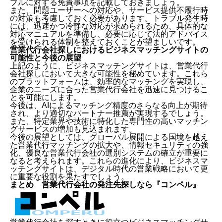
ブルに対する免責事項を記載しておきましょう。
また、問題ユーザーへの対応や、サービス提供不履行時
の対策も考慮しておく必要があります。トラブル発生時
には、迅速かつ冷静な対応が求められるため、具体的な
対応マニュアルを準備し、必要に応じて法的アドバイス
を受けられる体制を整えておくことが望ましいです。
営業代行会社探しにおけるビジネスマッチングサイトの
可能性と今後の展望
上記のように、ビジネスマッチングサイトは、営業代行
会社探しにおいて大きな可能性を秘めています。これら
のプラットフォームは、効率的なマッチングを実現し、
企業のニーズに合った営業代行会社を迅速に見つけるこ
とを可能にします。
今後は、AIによるマッチング精度のさらなる向上が期待
され、より適切なパートナー推薦が実現するでしょう。
また、特定業界や技術に特化した専門性の高いマッチン
グサービスの増加も見込まれます。
今後の展望としては、グローバル展開による国境を越え
た営業代行マッチングの拡大や、情報セキュリティの強
化、優良な営業代行会社の選別システムの確立が重要に
なると考えられます。これらの進化により、ビジネスマ
ッチングサイトは、デジタル時代の営業戦略において更
に重要な役割を果たすでしょう。
まとめ 営業代行会社の発注先探しなら『コンペル』