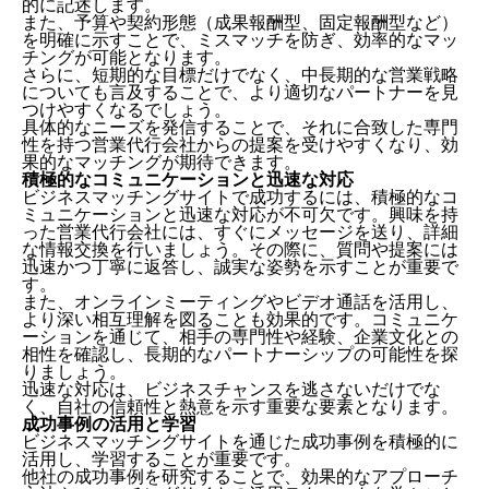
的に記述します。
また、予算や契約形態（成果報酬型、固定報酬型など）
を明確に示すことで、ミスマッチを防ぎ、効率的なマッ
チングが可能となります。
さらに、短期的な目標だけでなく、中長期的な営業戦略
についても言及することで、より適切なパートナーを見
つけやすくなるでしょう。
具体的なニーズを発信することで、それに合致した専門
性を持つ営業代行会社からの提案を受けやすくなり、効
果的なマッチングが期待できます。
積極的なコミュニケーションと迅速な対応
ビジネスマッチングサイトで成功するには、積極的なコ
ミュニケーションと迅速な対応が不可欠です。興味を持
った営業代行会社には、すぐにメッセージを送り、詳細
な情報交換を行いましょう。その際に、質問や提案には
迅速かつ丁寧に返答し、誠実な姿勢を示すことが重要で
す。
また、オンラインミーティングやビデオ通話を活用し、
より深い相互理解を図ることも効果的です。コミュニケ
ーションを通じて、相手の専門性や経験、企業文化との
相性を確認し、長期的なパートナーシップの可能性を探
りましょう。
迅速な対応は、ビジネスチャンスを逃さないだけでな
く、自社の信頼性と熱意を示す重要な要素となります。
成功事例の活用と学習
ビジネスマッチングサイトを通じた成功事例を積極的に
活用し、学習することが重要です。
他社の成功事例を研究することで、効果的なアプローチ