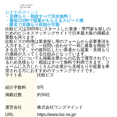
おすすめポイント
・見積もり・相談すべて完全無料！
・最短120秒で提案がもらえるスピード感
・匿名で見積もり依頼が可能
比較ビズは2005年にスタートした業者・専門家を探しの
ためのビジネスマッチングサイトで日本最大級の掲載企
業数を誇ります。
比較ビズの特徴は業者探し用のフォームから必要事項を
入力することで、一括問い合わせで一斉に募集を開始で
きる点です。その後対応したい業者から提案・見積もり
の連絡が入ってくる仕組みとなっています。
比較ビズについても掲載企業からの広告で運営されてい
るため見積もり・相談はすべて無料で利用できます。フ
ォームに入力したくさんの企業から見積もりや提案を希
望される方におすすめのマッチングサイトです。
サイト名
比較ビズ
紹介手数料
0円
掲載社数
約50社
運営会社
株式会社ワンズマインド
URL
https://www.biz.ne.jp/