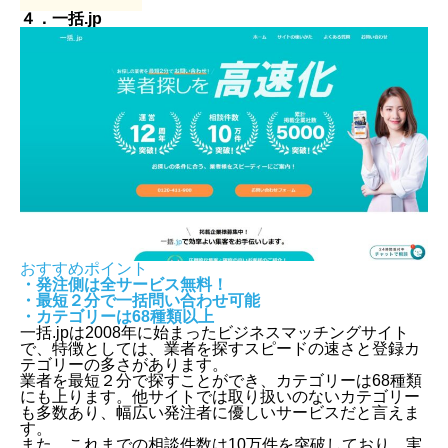
４．一括.jp
おすすめポイント
・発注側は全サービス無料！
・最短２分で一括問い合わせ可能
・カテゴリーは68種類以上
一括.jpは2008年に始まったビジネスマッチングサイト
で、特徴としては、業者を探すスピードの速さと登録カ
テゴリーの多さがあります。
業者を最短２分で探すことができ、カテゴリーは68種類
にも上ります。他サイトでは取り扱いのないカテゴリー
も多数あり、幅広い発注者に優しいサービスだと言えま
す。
また、これまでの相談件数は10万件を突破しており、実