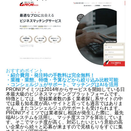
おすすめポイント
・紹介費用・発注時の手数料は完全無料！
・業種・業態、特徴・予算などから絞り込み比較可能
・コンシェルジュがサポート、マッチングはAIを活用
PRONIアイミツは2014年からサービスを開始している日
本最大級のビジネスマッチングプラットフォームです。
特徴としては、登録業者数の多く業者探し系サイトの中
では最も知名度が高いサイトと言っても過言ではありま
せん。またコンシェルジュのサポートも受けられます。
PRONIアイミツでは業者探し相談が発生した際に、最先
端AIシステムを活用し、マッチ度スコアを算出していま
す。そこでマッチ度が高く、対応したいという意欲の高
い企業から続々と応募が来ますので見積もりをすぐに集