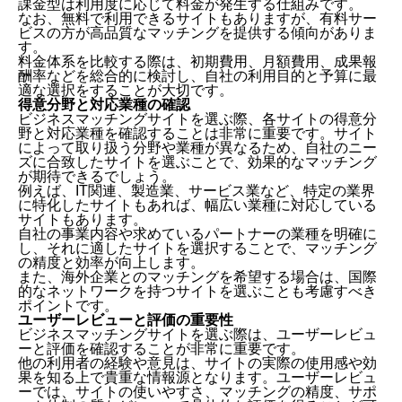
課金型は利用度に応じて料金が発生する仕組みです。
営業代行会社を探すならこのビジネスマッチングサイ
なお、無料で利用できるサイトもありますが、有料サー
ト！
ビスの方が高品質なマッチングを提供する傾向がありま
す。
ビジネスマッチングサイトの選び方
料金体系を比較する際は、初期費用、月額費用、成果報
営業代行会社探しにおけるビジネスマッチングサイト
酬率などを総合的に検討し、自社の利用目的と予算に最
の効果的な活用方法
適な選択をすることが大切です。
ビジネスマッチングサイトを活用した成功事例と学べ
得意分野と対応業種の確認
るポイント
ビジネスマッチングサイトを選ぶ際、各サイトの得意分
野と対応業種を確認することは非常に重要です。サイト
ビジネスマッチングサイトを活用する際の注意点とリ
によって取り扱う分野や業種が異なるため、自社のニー
スク管理の方法
ズに合致したサイトを選ぶことで、効果的なマッチング
営業代行会社探しにおけるビジネスマッチングサイト
が期待できるでしょう。
の可能性と今後の展望
例えば、IT関連、製造業、サービス業など、特定の業界
まとめ 営業代行会社の発注先探しなら『コンペル』
に特化したサイトもあれば、幅広い業種に対応している
サイトもあります。
自社の事業内容や求めているパートナーの業種を明確に
し、それに適したサイトを選択することで、マッチング
の精度と効率が向上します。
また、海外企業とのマッチングを希望する場合は、国際
的なネットワークを持つサイトを選ぶことも考慮すべき
ポイントです。
ユーザーレビューと評価の重要性
ビジネスマッチングサイトを選ぶ際は、ユーザーレビュ
ーと評価を確認することが非常に重要です。
他の利用者の経験や意見は、サイトの実際の使用感や効
果を知る上で貴重な情報源となります。ユーザーレビュ
ーでは、サイトの使いやすさ、マッチングの精度、サポ