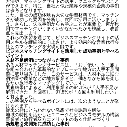
方法や、マッチングサイトの活用テクニックを学ぶこと
ができます。特に、自社と似た業界や規模の企業の事例
は参考となります。
また、自社の成功体験も大切な学習材料です。マッチン
グが成功した要因を分析し、次回の活用に活かしましょ
う。さらに、失敗事例からも学ぶことが重要で、何が原
因でマッチングがうまくいかなかったかを検証し、改善
点を見出します。
これらの学習を通じて、ビジネスマッチングサイトの活
用スキルを継続的に向上させ、より効果的な営業代行会
社とのマッチングを実現可能です。
ビジネスマッチングサイトを活用した成功事例と学べる
ポイント
人材不足解消につながった事例
ある人材マッチングサービスは、「お手伝い」と「旅」
を組み合わせた革新的なアプローチで地方の人手不足問
題に取り組みました。このサービスは、人材不足に悩む
宿泊業や農業などの地方事業者と、働きながら旅を楽し
みたい旅行者をマッチングしています。
調査結果によると、利用事業者の84.1%が「人手不足が
解消できた」と回答し、97.8%が「次回も利用したい」
と答えました。
この事例から学べるポイントには、次のようなことが挙
げられます。
従来の枠にとらわれない発想で社会課題を解決
地域の特性を活かしたユニークなビジネスモデルの構築
事業者と旅行者双方にメリットのある仕組みづくり
新規取引先開拓に成功した事例