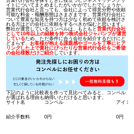
営業代行会社を探すときに役立つビジネスマッチングサ
イトについてまとめましたがいかがでしたでしょうか。
営業代行会社と言っても、会社によって得意分野や依頼
可能な料金・報酬形態はさまざまです。営業代行会社に
ついて豊富な知見を持つ方は少なく初めて依頼を検討さ
れる方はどの会社に依頼をするべきか悩むと思います。
弊社が運営しているコンペルは、もともと
営業代行会社
として10年以上の経験を持つ株式会社ジャパンプが運営
している
ため、ただ条件に合う会社を紹介するだけにと
どまらず、
お客様が抱える課題感やゴールを丁寧にヒア
リングした上で貴社にぴったりな営業代行会社をご希望
の会社様数だけご紹介
しています。
下記のように比較表を作って見比べてみると、コンペル
が選ばれる理由も納得いただけると思います。
サイト名
コンペル
アイミ
紹介手数料
0円
0円