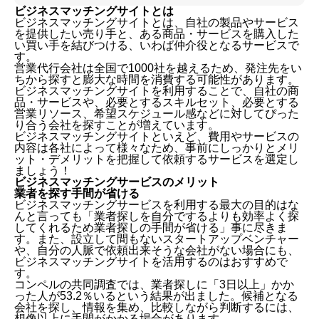
ビジネスマッチングサイトとは
ビジネスマッチングサイトとは、自社の製品やサービス
を提供したい売り手と、ある商品・サービスを購入した
い買い手を結びつける、いわば仲介役となるサービスで
す。
営業代行会社は全国で1000社を越えるため、発注先をい
ちから探すと膨大な時間を消費する可能性があります。
ビジネスマッチングサイトを利用することで、自社の商
品・サービスや、必要とするスキルセット、必要とする
営業リソース、希望スケジュール感などに対してぴった
り合う会社を探すことが増えています。
ビジネスマッチングサイトといえど、費用やサービスの
内容は各社によって様々なため、事前にしっかりとメリ
ット・デメリットを把握して依頼するサービスを選定し
ましょう！
ビジネスマッチングサービスのメリット
業者を探す手間が省ける
ビジネスマッチングサービスを利用する最大の目的はな
んと言っても「業者探しを自分でするよりも効率よく探
してくれるため業者探しの手間が省ける」事に尽きま
す。また、設立して間もないスタートアップベンチャー
や、自分の人脈で依頼出来そうな会社がない場合にも、
ビジネスマッチングサイトを活用するのはおすすめで
す。
コンペルの共同調査では、業者探しに「3日以上」かか
った人が53.2％いるという結果が出ました。候補となる
会社を探し、情報を集め、比較しながら判断するには、
想像以上に手間がかかる場合があります。