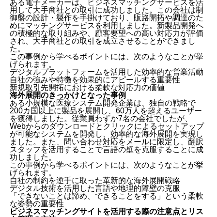
ある電子メーカーは、ビジネスマッチングサービスを活
用して大手商社との取引に成功しました。この会社は制
御盤の設計・製作を手掛けており、販路開拓や調達のた
めにマッチングサービスを利用しました。新製品開発へ
の積極的な取り組みや、顧客要望への高い対応力が評価
され、大手商社との取引を成立させることができまし
た。
この事例から学べるポイントには、次のようなことが挙
げられます。
デジタルプラットフォームを活用した効率的な営業活動
自社の強みや特徴を効果的にアピールする重要性
新規取引先開拓における柔軟な対応力の価値
海外展開のきっかけとなった事例
ある小規模な医療システム開発企業は、独自の戦略で
200カ国以上に製品を展開し、60万人を超えるユーザー
を獲得しました。従業員わずか7名の会社でしたが、
Webからのダウンロードとクリックによるセットアップ
が可能なシステムを開発し、効率的な海外展開を実現し
ました。また、問い合わせ対応をメールに限定し、翻訳
スタッフを活用することで言語の壁を克服することに成
功しました。
この事例から学べるポイントには、次のようなことが挙
げられます。
自社の制約を逆手に取った革新的な海外展開戦略
デジタル技術を活用した言語や地理的障壁の克服
「できないことは諦め、できることをする」という柔軟
な姿勢の重要性
ビジネスマッチングサイトを活用する際の注意点とリス