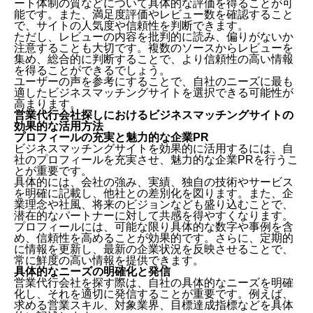
ート体制の質などについて具体的な評価を得ることが可
能です。また、満足度評価やレビュー数を確認すること
で、サイトの人気度や信頼性を判断できます。
ただし、レビューの内容を批判的に読み、偏りがないか
注意することも大切です。複数のソースからレビューを
集め、総合的に判断することで、より信頼性の高い情報
を得ることができるでしょう。
ユーザーの声を参考にすることで、自社のニーズに最も
適したビジネスマッチングサイトを選択できる可能性が
高まります。
営業代行会社探しにおけるビジネスマッチングサイトの
効果的な活用方法
プロフィールの充実と魅力的な企業PR
ビジネスマッチングサイトを効果的に活用するには、自
社のプロフィールを充実させ、魅力的な企業PRを行うこ
とが重要です。
具体的には、会社の強み、実績、独自の技術やサービス
を明確に記載し、他社との差別化を図ります。また、企
業理念や社風、将来のビジョンなども盛り込むことで、
潜在的なパートナーに対して共感を得やすくなります。
プロフィールには、可能な限り具体的な数字や事例を含
め、信頼性を高めることが効果的です。さらに、定期的
に情報を更新し、最新の企業状況を反映させることで、
常に鮮度の高い情報を提供できます。
具体的なニーズの明確化と発信
営業代行会社を探す際は、自社の具体的なニーズを明確
化し、それを適切に発信することが重要です。例えば、
求める営業スキル、対象業界、目標達成指標などを具体