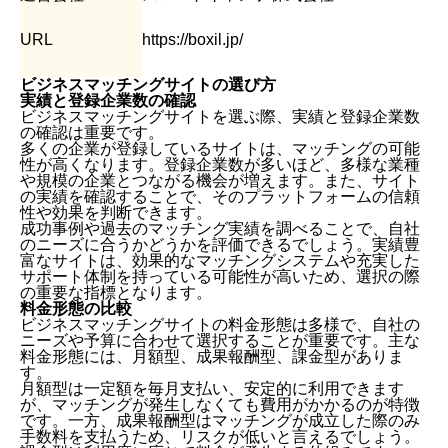
URL
https://boxil.jp/
ビジネスマッチングサイトの選び方
実績と登録企業数の確認
ビジネスマッチングサイトを選ぶ際、実績と登録企業数
の確認は重要です。
多くの企業が登録しているサイトは、マッチングの可能
性が高くなります。登録企業数が多いほど、多様な業種
や規模の企業とつながる機会が増えます。また、サイト
の実績を確認することで、そのプラットフォームの信頼
性や効果を判断できます。
成功事例や過去のマッチング実績を調べることで、自社
のニーズに合うかどうかを評価できるでしょう。実績豊
富なサイトは、効果的なマッチングシステムや充実した
サポート体制を持っている可能性が高いため、選択の際
の重要な指標となります。
料金形態の比較
ビジネスマッチングサイトの料金形態は多様で、自社の
ニーズや予算に合わせて選択することが重要です。主な
料金形態には、月額型、成果報酬型、課金型がありま
す。
月額型は一定額を毎月支払い、安定的に利用できます
が、マッチングが発生しなくても費用がかかるのが特徴
ビジネスマッチングサイトとは
です。一方、成果報酬型はマッチングが成立した際のみ
ビジネスマッチングサービスのメリット
手数料を支払うため、リスクが低いと言えるでしょう。
ビジネスマッチングサービスのデメリット