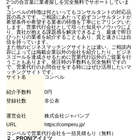
2つの合言葉に業者探しを完全無料でサポートしていま
す。
コンペルの特徴は何といってもコンサルタントの対応品
質の高さです。ご相談にあたって必ずコンサルタントが
希望条件や希望する業者の特徴を丁寧にヒアリングいた
します。営業代行会社として培った知見やノウハウによ
り、貴社が抱える課題感を解決できるよう、最速で即日
ぴったりの業者を紹介することもあり、質と速さには自
信を持っています。
また他のビジネスマッチングサイトとは違い、ご相談内
容によっては掲載企業以外の会社を紹介したり、ビジネ
スゴールを達成させるために営業代行以外のご提案を行
うこともあります。発注時の手数料も完全無料ですの
で、営業代行のお問合せをする時にはぜひ活用したいマ
ッチングサイトです。
サイト名
コンペル
紹介手数料
0円
登録社数
非公表
運営会社
株式会社ジャパンプ
URL
https://comperu.jp/
コンペルで営業代行会社を一括見積もり（無料）
２．PRONIアイミツ