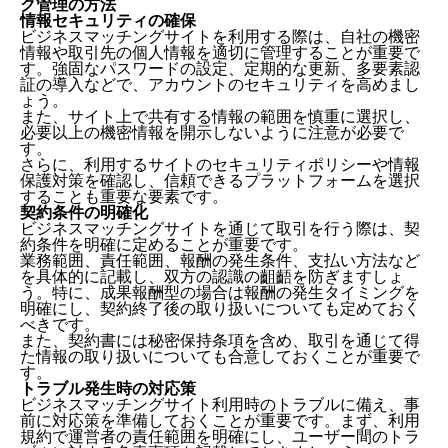
ク管理の方法
情報セキュリティの確保
ビジネスマッチングサイトを利用する際は、自社の機密
情報や取引先の個人情報を適切に管理することが重要で
す。強固なパスワードの設定、定期的な更新、多要素認
証の導入などで、アカウントのセキュリティを高めまし
ょう。
また、サイト上で共有する情報の範囲を慎重に選択し、
必要以上の機密情報を開示しないように注意が必要で
す。
さらに、利用するサイトのセキュリティポリシーや情報
保護対策を確認し、信頼できるプラットフォームを選択
することも重要な要素です。
契約条件の明確化
ビジネスマッチングサイトを通じて取引を行う際は、契
約条件を明確に定めることが重要です。
業務範囲、責任範囲、報酬の発生条件、支払い方法など
を具体的に記載し、双方の認識の齟齬を防ぎますしょ
う。特に、成果報酬型の場合は報酬の発生タイミングを
明確にし、契約終了後の取り扱いについても定めておく
べきです。
また、契約書には秘密保持条項を含め、取引を通じて得
た情報の取り扱いについても合意しておくことが重要で
す。
トラブル発生時の対応策
ビジネスマッチングサイト利用時のトラブルに備え、事
前に対応策を準備しておくことが重要です。まず、利用
規約で運営者の責任範囲を明確にし、ユーザー間のトラ