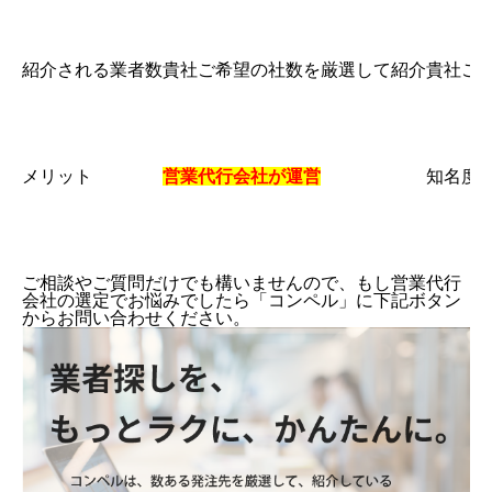
紹介される業者数
貴社ご希望の社数を厳選して紹介
貴社ご
メリット
営業代行会社が運営
知名度
ご相談やご質問だけでも構いませんので、もし営業代行
会社の選定でお悩みでしたら「コンペル」に下記ボタン
からお問い合わせください。