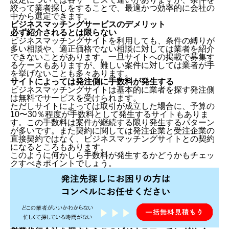
絞って業者探しをすることで、最適かつ効率的に会社の
中から選定できます。
ビジネスマッチングサービスのデメリット
必ず紹介されるとは限らない
ビジネスマッチングサイトを利用しても、条件の縛りが
多い相談や、適正価格でない相談に対しては業者を紹介
できないことがあります。一旦サイトへの掲載で募集す
るケースもありますが、難しい案件に対しては業者が手
を挙げないことも多々あります。
サイトによっては発注側に手数料が発生する
ビジネスマッチングサイトは基本的に業者を探す発注側
は無料でサービスを受けられます。
ただしサイトによっては取引が成立した場合に、予算の
10〜30％程度が手数料として発生するサイトもありま
す。この手数料は案件が継続する限り発生するパターン
が多いです。また契約に関しては発注企業と受注企業の
直接契約ではなく、ビジネスマッチングサイトとの契約
になるところもあります。
このように何かしら手数料が発生するかどうかもチェッ
クすべきポイントでしょう。