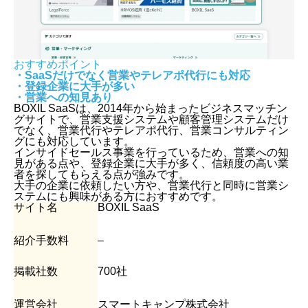
おすすめポイント
・SaaSだけでなく営業やテレアポ代行にも対応
・登録企業に大手が多い
・営業への知見あり
BOXIL SaaSは、2014年から始まったビジネスマッチン
グサイトで、営業支援システムや顧客管理システムだけ
でなく、営業代行やテレアポ代行、営業コンサルティン
グにも対応しています。
インサイドセールス事業を行っているため、営業への知
見がある点や、登録企業に大手が多く、信頼度の高い業
者を探してもらえる点が強みです。
大手の企業に依頼したい方や、営業代行と同時に営業シ
ステムにも興味がある方におすすめです。
サイト名
BOXIL SaaS
紹介手数料
–
掲載社数
700社
運営会社
スマートキャンプ株式会社