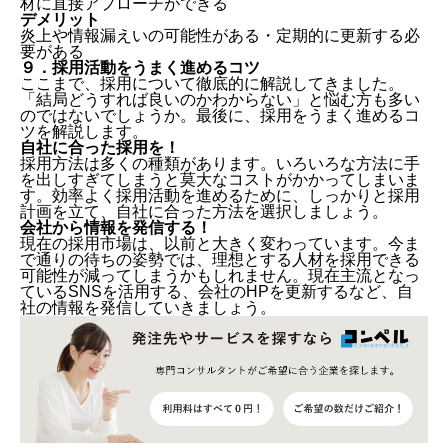
材に直接アプローチができる
デメリット
炎上や情報漏えいの可能性がある・定期的に更新する必
要がある
９．採用活動をうまく進めるコツ
ここまで、採用について徹底的に解説してきました。
「結局どうすれば良いのかわからない」と悩む方も多い
のではないでしょうか。最後に、採用をうまく進めるコ
ツを解説します。
自社に合った採用を！
採用方法は多くの種類があります。いろいろな方法に手
を出しすぎてしまうと莫大なコストがかかってしまいま
す。効率よく採用活動を進めるために、しっかりと採用
計画を立て、自社に合った方法を選択しましょう。
会社から情報を発信する！
現在の採用市場は、以前と大きく変わっています。今ま
で通りの待ちの姿勢では、理想とする人材を採用できる
可能性が減ってしまうかもしれません。現在主流となっ
ているSNSを活用する、会社のHPを更新するなど、自
社の情報を発信していきましょう。