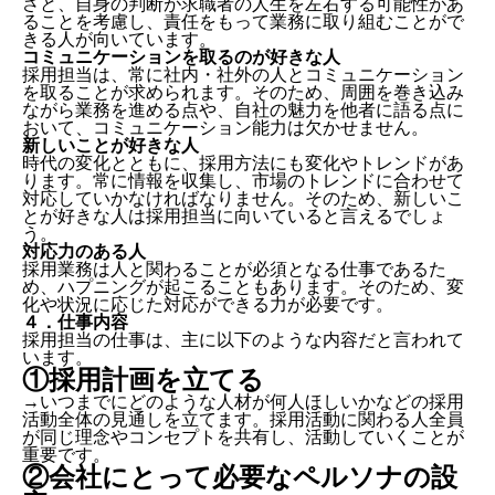
さと、自身の判断が求職者の人生を左右する可能性があ
ることを考慮し、責任をもって業務に取り組むことがで
きる人が向いています。
コミュニケーションを取るのが好きな人
採用担当は、常に社内・社外の人とコミュニケーション
を取ることが求められます。そのため、
周囲を巻き込み
ながら業務を進める点や、自社の魅力を他者に語る点に
おいて、コミュニケーション能力は欠かせません。
新しいことが好きな人
時代の変化とともに、採用方法にも変化やトレンドがあ
ります。常に情報を収集し、市場のトレンドに合わせて
対応していかなければなりません。そのため、新しいこ
とが好きな人は採用担当に向いていると言えるでしょ
う。
対応力のある人
採用業務は人と関わることが必須となる仕事であるた
め、ハプニングが起こることもあります。そのため、変
化や状況に応じた対応ができる力が必要です。
４．仕事内容
採用担当の仕事は、主に以下のような内容だと言われて
います。
①採用計画を立てる
→いつまでにどのような人材が何人ほしいかなどの採用
活動全体の見通しを立てます。採用活動に関わる人全員
が同じ理念やコンセプトを共有し、活動していくことが
重要です。
②会社にとって必要なペルソナの設