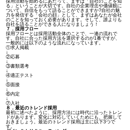
採用活動を始めるにあたって、まずは「自社のことを知
る」ということが大切です。自社の企業理念や価値観に
ついて、自信をもって語ることができますか?自社の魅
力を発信する「会社の顔」として、まずはあなたが会社
のことを知っておく必要があります。そして、誰よりも
自社を語ることができる人になりましょう！
７．採用フロー
採用フローとは採用活動全体のことで、一連の流れで
す。自社に合った採用方法を選択するのが1番ですが、
一般的には以下のような流れになっています。
①求人掲載
↓
②応募
↓
③書類選考
↓
④適正テスト
↓
⑤面接
↓
⑥内定
↓
⑦入社
８．最近のトレンド採用
最初に述べたように、採用方法には時代に沿ったトレン
ドがあります。変化に対応していくためにも、把握して
おきましょう。最近のトレンド採用は主に以下3つで
す。