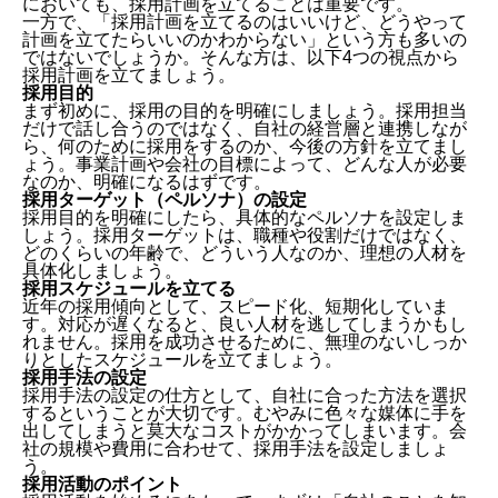
においても、採用計画を立てることは重要です。
一方で、「採用計画を立てるのはいいけど、どうやって
計画を立てたらいいのかわからない」という方も多いの
ではないでしょうか。そんな方は、以下4つの視点から
採用計画を立てましょう。
採用目的
まず初めに、採用の目的を明確にしましょう。採用担当
だけで話し合うのではなく、自社の経営層と連携しなが
ら、何のために採用をするのか、今後の方針を立てまし
ょう。事業計画や会社の目標によって、どんな人が必要
なのか、明確になるはずです。
採用ターゲット（ペルソナ）の設定
採用目的を明確にしたら、具体的なペルソナを設定しま
しょう。採用ターゲットは、職種や役割だけではなく、
どのくらいの年齢で、どういう人なのか、理想の人材を
具体化しましょう。
採用スケジュールを立てる
１．採用担当とは？
近年の採用傾向として、スピード化、短期化していま
２．必要なスキル
す。対応が遅くなると、良い人材を逃してしまうかもし
３．採用担当に向いている人
れません。採用を成功させるために、無理のないしっか
りとしたスケジュールを立てましょう。
４．仕事内容
採用手法の設定
５．採用の種類
採用手法の設定の仕方として、自社に合った方法を選択
６．まずやるべきこと
するということが大切です。むやみに色々な媒体に手を
７．採用フロー
出してしまうと莫大なコストがかかってしまいます。会
８．最近のトレンド採用
社の規模や費用に合わせて、採用手法を設定しましょ
９．採用活動をうまく進めるコツ
う。
採用活動のポイント