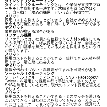
ダイレクトリクルーティング
ダイレクトリクルーティングとは、企業側が直接アプロ
ーチをして採用する手法です。求職者を待つのではな
く、自ら動く「攻めの採用」という点が特徴です。
メリット
採用コストを抑えることができる・自社が求める人材に
出会える可能性がある・潜在層にもアプローチができる
デメリット
業務負担が増える場合がある
リファラル採用
リファラルとは、社員から信頼できる人材を紹介しても
らう採用手法です。縁故採用と似ていますが、会社との
相性や採用基準を満たしている人材を採用するという点
が異なります。
メリット
採用コストを抑えることができる・信頼できる人材を採
用できる・潜在層に出会える
デメリット
情報が伝わりづらい・温度差が生まれる可能性がある
ソーシャルリクルーティング
ソーシャルリクルーティングとは、SNS（Facebookや
Twitter）を活用して採用を行う手法です。多くの人が
SNSを利用しているため、現代のトレンド採用と言える
でしょう。
メリット
採用コストを抑えることができる・ミスマッチを避ける
ことができる・自社のことを知ってもらえる・カジュア
ルにコミュニケーションが取ることができる・優秀な人