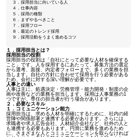
３．採用担当に向いている人
４．仕事内容
５．採用の種類
６．まずやるべきこと
７．採用フロー
８．最近のトレンド採用
９．採用活動をうまく進めるコツ
１．採用担当とは？
採用担当の役割
採用担当の役割は「自社にとって必要な人材を確保する
こと」です。人を採用するにあたって、募集方法の選定
から選考、面接、内定者フォローまで、多くの業務を担
当します。自社の方針に合わせて採用を行う必要がある
ため、会社に対する深い理解が必要です。
人事との違い
人事は主に、処遇決定・労務管理・能力開発・制度の企
画や改善などの業務を担当します。採用は人事業務の1
つですが、専任の担当者が行う場合があります。
２．必要なスキル
１．コミュニケーション能力
採用担当は、求める人材を明確にするために、社内の経
営陣や関係部署と連携する必要があります。さらには、
求職者や求人広告会社、人材紹介会社など、社外の人と
も連携する必要もあります。円滑に業務を進めるため
に、さまざまな人とコミュニケーションを取らなければ