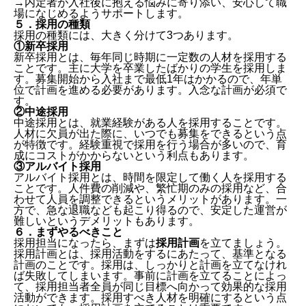
→内定者が入社後に抱える悩みに寄り添い、安心して職
場になじめるようサポートします。
５．採用の種類
採用の種類には、大きく分けて3つあります。
①新卒採用
新卒採用とは、毎年同じ時期に一定数の人材を採用する
ことです。主に大学を卒業したばかりの学生を採用しま
す。募集開始から入社まで最低1年はかかるので、年単
位で計画を進める必要があります。入念な計画が必須で
す。
②中途採用
中途採用とは、就業経験がある人を採用することです。
人材に欠員が出た際に、いつでも募集をできるという点
が特徴です。経験重視で採用を行う場合が多いので、育
成にコストがかからないという利点もあります。
③アルバイト採用
アルバイト採用とは、時間を限定して働く人を採用する
ことです。人件費の削減や、繁忙期のみの採用など、合
わせて人員を調整できるというメリットがあります。一
方で、急な退職なども起こり得るので、安定した運営が
難しいというデメリットもあります。
６．まずやるべきこと
採用担当になったら、まずは
採用計画
を立てましょう。
採用計画とは、採用活動をするにあたって、基準となる
計画のことです。採用は、しっかりと計画を立てなけれ
ば失敗してしまいます。事前に計画を立てることによっ
て、採用担当者全員が同じ目標へ向かって効果的な採用
活動ができます。採用すべき人材を明確にするという点