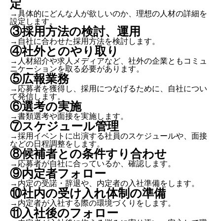
定
→具体的にどんな人が欲しいのか、理想の人材の詳細を
設定します。
③採用方法の検討、運用
→自社に合わせた採用方法を検討します。
④社外とのやり取り
→人材紹介や求人メディアなど、社外の企業ともコミュ
ニケーションを取る必要があります。
⑤広報業務
→応募者を獲得し、採用につなげるために、自社につい
て発信します。
⑥選考の実施
→書類選考や面接を実施します。
⑦スケジュール管理
→採用イベントに出演する社員のスケジュールや、面接
などの日程調整をします。
⑧候補者との条件すり合わせ
→応募者が自社に合っているか、確認します。
⑨内定者フォロー
→内定の受諾・辞退や、内定者の入社準備をします。
⑩社内の受け入れ体制の準備
→内定者が入社する際の環境づくりをします。
⑪入社後のフォロー