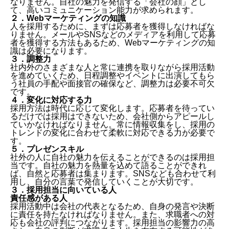
なりません。自社の魅力を発信する「会社の顔」とし
て、高いコミュニケーション能力が求められます。
２．Webマーケティングの知識
人を採用するために、まずは応募者を獲得しなければな
りません。メールやSNSなどのメディアを利用して応募
者を獲得する方法もあるため、Webマーケティングの知
識は必要になります。
３．調整力
社内外のさまざまな人と常に連携を取りながら採用活動
を進めていくため、日程調整やイベントに出演してもら
う社員の手配や面接官の確保など、調整力は必要不可欠
です。
４．変化に対応する力
採用方法は時代に応じて変化します。応募者を待ってい
るだけでは採用はできないため、会社側からアピールし
ていかなければなりません。常に情報収集をし、採用の
トレンドの変化に合わせて柔軟に対応できる力が必要で
す。
５．プレゼンスキル
社外の人に自社の魅力を伝えることができるのは採用担
当です。自社の魅力を熱量を込めて語ることができれ
ば、自然と応募者は集まります。SNSなども合わせて利
用し、自分の言葉で発信していくことが大切です。
３．採用担当に向いている人
責任感がある人
採用活動中は会社の代表となるため、自身の発言や決断
に責任を持たなければなりません。また、求職者への対
応も会社の評判につながります。採用担当の影響力の高