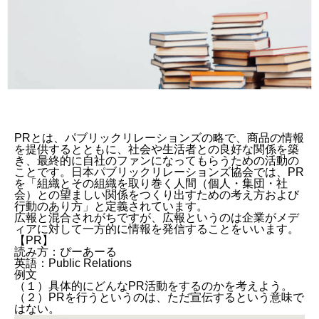
PRとは、パブリックリレーションズの略で、商品の情報
を提供するとともに、社会や生活者との良好な関係を築
き、最終的に自社のファンになってもらうための活動の
ことです。日本パブリックリレーションズ協会では、PR
を「組織とその組織を取り巻く人間（個人・集団・社
会）との望ましい関係をつくり出すための考え方および
行動のあり方」と定義されています。
広報と混合されがちですが、広報というのは企業がメデ
ィアに対して一方的に情報を発信することをいいます。
【PR】
読み方：ぴーあーる
英語：Public Relations
例文
（１）具体的にどんなPR活動をするのかを考えよう。
（２）PRを行うというのは、ただ宣伝するという意味で
はない。