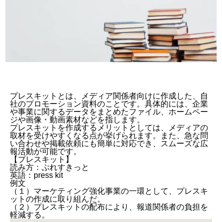
プレスキットとは、メディア関係者向けに作成した、自
社のプロモーション資料のことです。具体的には、企業
や事業に関するデータをまとめたファイル、ホームペー
ジや画像・動画素材などを指します。
プレスキットを作成するメリットとしては、メディアの
取材を受けやすくなる点が挙げられます。また、急な問
い合わせや掲載依頼にも簡単に対応でき、スムーズな広
報活動が可能です。
【プレスキット】
読み方：ぷれすきっと
英語：press kit
例文
（１）マーケティング強化事業の一環として、プレスキ
ットの作成に取り組んだ。
（２）プレスキットの配布により、報道関係者の負担を
軽減する。