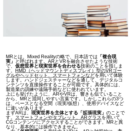
MRとは、Mixed Realityの略で、日本語では
「複合現
実」
と呼ばれます。ARとVRを融合させたような技術
で、
仮想世界と現実世界を合わせる
技術のことを指しま
す。
HMD（ヘッドマウントディスプレイ）型のVRゴー
グルやヘッドセット、スマートフォンなど
を用いて体験
します。ハンドジェスチャーなどを通して、デジタルコ
ンテンツを直接操作することが可能です。
具体的には、
製造業の訓練や遠隔手術などに使われています。
上にも挙げたように、
AR
や
VR
は、響きも似ていること
から、MRと混同しやすい言葉です。しかしこれらの3つ
は、ベースとなる空間（現実/仮想）、使用デバイスなど
に違いがあります。
まずARは、
現実世界を主体とする「拡張現実」
のことで
す。
スマートフォンやタブレット、ARグラス
を用いて、
CGコンテンツにアクセスすることができます。MRと異
なり、基本的には操作できません。