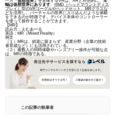
一方
「仮想現実」
を意味するVRは、ARと対照的に、
主
軸は仮想世界にあります
。
HMD（ヘッドマウントディス
プレイ）型のVRゴーグルやヘッドセット、MRグラスな
ど
を活用し、バーチャルの世界に入り込んだような体験
をできるのが特徴です。デバイス本体やコントローラー
を使って操作することができます。
【MR】
読み方：えむあーる
英語：MR（Mixed Reality）
例文
（１）MRは、娯楽に留まらず、産業分野（企業の技術
者育成など）にも活用されている。
（２）複数人の同時体験やハンズフリー操作が可能な点
は、MRの特徴である。
この記事の執筆者