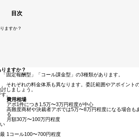
目次
りますか？
ありますか？
」「固定報酬型」「コール課金型」の3種類があります。
り、それぞれの料金体系も異なります。委託範囲やアポイント
検討しましょう。
です。
費用相場
アポ1件につき1.5万〜3万円程度が中心
高難度商材や決裁者アポでは5万〜8万円程度になる場合も
る
月額30万〜100万円程度
い
最
1コール100〜700円程度