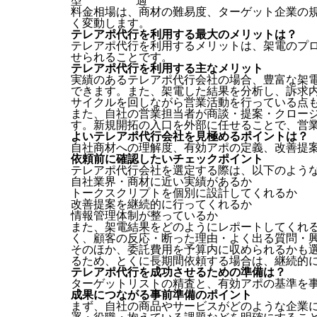
型
適
料金相場は、商材の難易度、ターゲット企業の
く変動します。
テレアポ代行を利用する最大のメリットは？
テレアポ代行を利用するメリットは、架電のプ
せられることです。
テレアポ代行を利用する主なメリット
実績のあるテレアポ代行会社の場合、豊富な架
できます。また、架電した結果を分析し、訴求内
サイクルを回しながら営業活動を行っている点
また、自社の営業担当者が商談・提案・クロー
す。新規開拓の入口を外部に任せることで、営
よいテレアポ代行会社を見極めるポイントは？
自社商材への理解度、有効アポの定義、改善提
依頼前に確認したいチェックポイント
テレアポ代行会社を選定する際は、以下のよう
自社業界・商材に近い実績があるか
トークスクリプトを個別に設計してくれるか
改善提案を継続的に行ってくれるか
情報管理体制が整っているか
また、架電結果をどのようにレポートしてくれ
く、顧客の反応・断った理由・よく出る質問・
そのほか、委託費用を予算内に収められるかも
るため、とくに長期間依頼する場合は、継続的
テレアポ代行を成功させるための準備は？
ターゲットリストの精査と、有効アポの基準を
成果につながる事前準備のポイント
まず、自社の商品やサービスがどのような企業