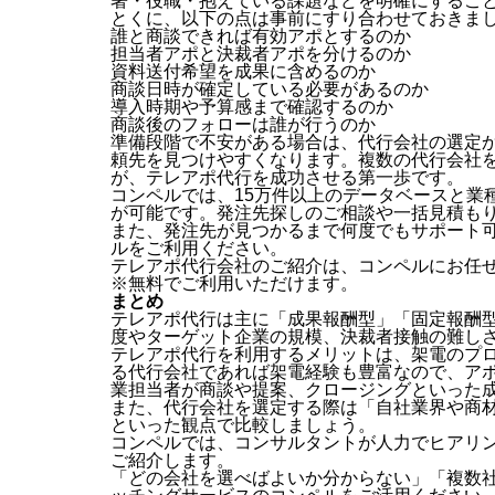
署・役職・抱えている課題などを明確にするこ
とくに、以下の点は事前にすり合わせておきま
誰と商談できれば有効アポとするのか
担当者アポと決裁者アポを分けるのか
資料送付希望を成果に含めるのか
商談日時が確定している必要があるのか
導入時期や予算感まで確認するのか
商談後のフォローは誰が行うのか
準備段階で不安がある場合は、代行会社の選定
頼先を見つけやすくなります。複数の代行会社
が、テレアポ代行を成功させる第一歩です。
コンペルでは、15万件以上のデータベースと業
が可能です。発注先探しのご相談や一括見積も
また、発注先が見つかるまで何度でもサポート
ルをご利用ください。
テレアポ代行会社のご紹介は、コンペルにお任
※無料でご利用いただけます。
まとめ
テレアポ代行は主に「成果報酬型」「固定報酬
度やターゲット企業の規模、決裁者接触の難し
テレアポ代行を利用するメリットは、架電のプ
る代行会社であれば架電経験も豊富なので、ア
業担当者が商談や提案、クロージングといった
また、代行会社を選定する際は「自社業界や商
といった観点で比較しましょう。
コンペルでは、コンサルタントが人力でヒアリ
ご紹介します。
「どの会社を選べばよいか分からない」「複数