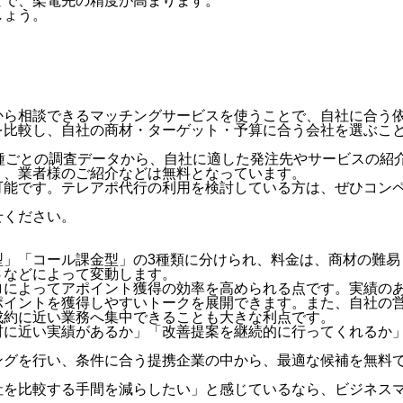
とで、架電先の精度が高まります。
しょう。
から相談できるマッチングサービスを使うことで、自社に合う
を比較し、自社の商材・ターゲット・予算に合う会社を選ぶこ
種ごとの調査データから、自社に適した発注先やサービスの紹
り、業者様のご紹介などは無料となっています。
可能です。テレアポ代行の利用を検討している方は、ぜひコン
せください。
型」「コール課金型」の3種類に分けられ、料金は、商材の難易
さなどによって変動します。
ロによってアポイント獲得の効率を高められる点です。実績の
ポイントを獲得しやすいトークを展開できます。また、自社の
成約に近い業務へ集中できることも大きな利点です。
材に近い実績があるか」「改善提案を継続的に行ってくれるか
ングを行い、条件に合う提携企業の中から、最適な候補を無料
社を比較する手間を減らしたい」と感じているなら、ビジネス