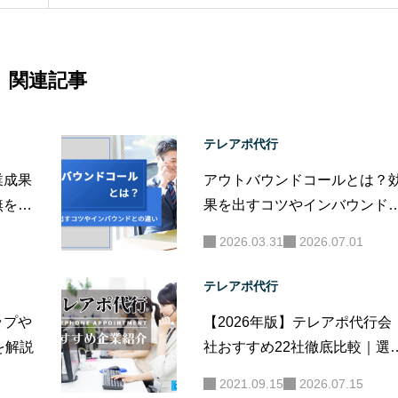
関連記事
テレアポ代行
業成果
アウトバウンドコールとは？
無を解
果を出すコツやインバウンド
の違い
2026.03.31
2026.07.01
テレアポ代行
ップや
【2026年版】テレアポ代行会
を解説
社おすすめ22社徹底比較｜選
方や料金相場も解説
2021.09.15
2026.07.15