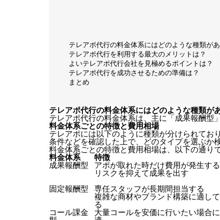
テレアポ代行の料金体系にはどのような種類があ
テレアポ代行を利用する最大のメリットは？
よいテレアポ代行会社を見極めるポイントは？
テレアポ代行を成功させるための準備は？
まとめ
テレアポ代行の料金体系にはどのような種類が
テレアポ代行の料金体系は、主に「成果報酬型
料金体系ごとの特徴と費用相場
テレアポには以下のように種類が分けられてお
条件などを確認した上で、どのタイプを選ぶか
料金体系ごとの特徴と費用相場は、以下の通り
料金体系
特徴
成果報酬型
アポが取れた時だけ費用が発生する
リスクを抑えて成果を出す
固定報酬型
専任スタッフが長期間担当する
複雑な商材やブランド構築に適して
る
コール課金
大量コールを安価に行いたい場合に