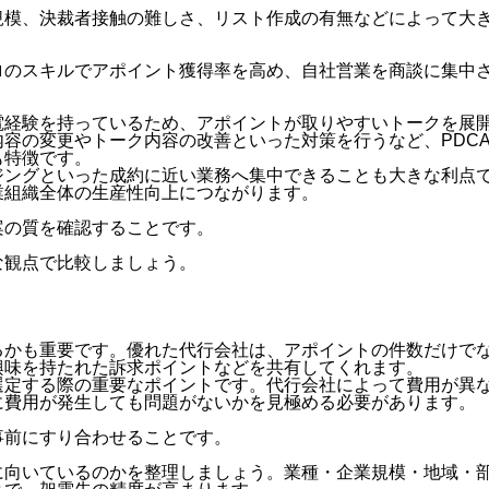
規模、決裁者接触の難しさ、リスト作成の有無などによって大
ロのスキルでアポイント獲得率を高め、自社営業を商談に集中
電経験を持っているため、アポイントが取りやすいトークを展
容の変更やトーク内容の改善といった対策を行うなど、PDC
も特徴です。
ジングといった成約に近い業務へ集中できることも大きな利点
業組織全体の生産性向上につながります。
案の質を確認することです。
な観点で比較しましょう。
るかも重要です。優れた代行会社は、アポイントの件数だけで
興味を持たれた訴求ポイントなどを共有してくれます。
選定する際の重要なポイントです。代行会社によって費用が異
に費用が発生しても問題がないかを見極める必要があります。
事前にすり合わせることです。
に向いているのかを整理しましょう。業種・企業規模・地域・