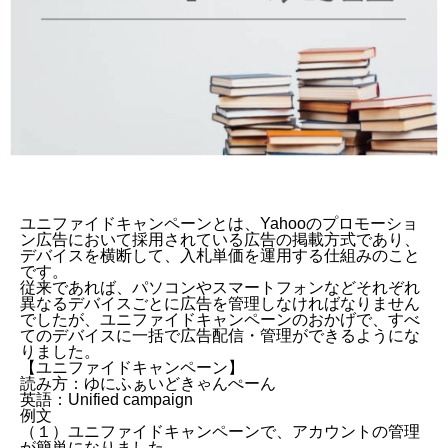
ユニファイドキャンペーンとは、Yahooのプロモーショ
ン広告において採用されている広告の掲載方式であり、
デバイスを横断して、入札単価を運用する仕組みのこと
です。
従来であれば、パソコンやスマートフォンなどそれぞれ
異なるデバイスごとに広告を管理しなければなりません
でしたが、ユニファイドキャンペーンのおかげで、すべ
てのデバイスに一括で広告配信・管理ができるようにな
りました。
【
ユニファイドキャンペーン
】
読み方：ゆにふぁいどきゃんぺーん
英語：Unified campaign
例文
（１）ユニファイドキャンペーンで、アカウントの管理
が簡単になりました。