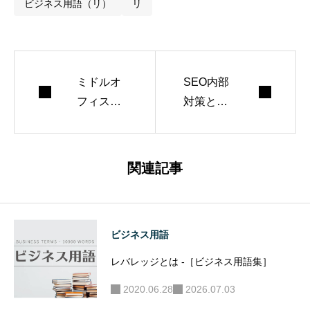
ビジネス用語（リ）
リ
ミドルオ
SEO内部
フィスと
対策とは
は -［ビジ
-［WEB
ネス用語
マーケテ
集］
ィング用
関連記事
語集］
ビジネス用語
レバレッジとは -［ビジネス用語集］
2020.06.28
2026.07.03