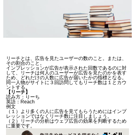
リーチとは、広告を見たユーザーの数のこと。または、
その割合のこと。
インプレッションが広告が表示された回数であるのに対
して、リーチは何人のユーザーが広告を見たのかを表す
ため、どれだけの人数に広告が届いたかの指標となる。
同一人物がサイトに３回訪問してもリーチ数は１とカウ
ントする。
【リーチ
】
読み方：りーち
英語：Reach
例文
（１）より多くの人に広告を見てもらうためにはインプ
レッションではなくリーチ数に注目しましょう。
（２）リーチの分析はウェブ広告の効果を判断するため
に重要です。