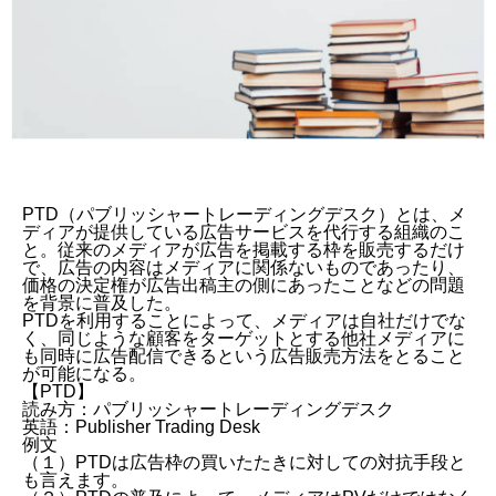
PTD（パブリッシャートレーディングデスク）とは、メ
ディアが提供している広告サービスを代行する組織のこ
と。従来のメディアが広告を掲載する枠を販売するだけ
で、広告の内容はメディアに関係ないものであったり、
価格の決定権が広告出稿主の側にあったことなどの問題
を背景に普及した。
PTDを利用することによって、メディアは自社だけでな
く、同じような顧客をターゲットとする他社メディアに
も同時に広告配信できるという広告販売方法をとること
が可能になる。
【PTD】
読み方：パブリッシャートレーディングデスク
英語：Publisher Trading Desk
例文
（１）PTDは広告枠の買いたたきに対しての対抗手段と
も言えます。