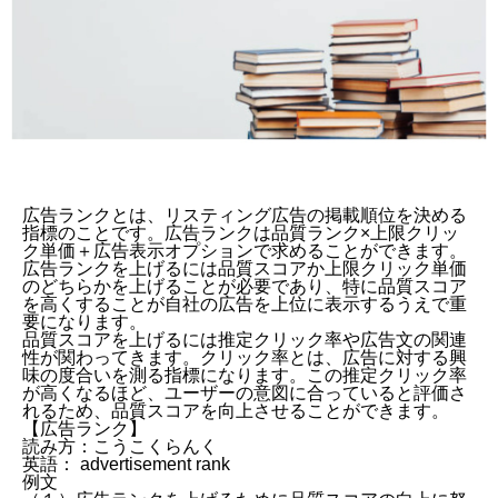
広告ランクとは、リスティング広告の掲載順位を決める
指標のことです。広告ランクは品質ランク×上限クリッ
ク単価＋広告表示オプションで求めることができます。
広告ランクを上げるには品質スコアか上限クリック単価
のどちらかを上げることが必要であり、特に品質スコア
を高くすることが自社の広告を上位に表示するうえで重
要になります。
品質スコアを上げるには推定クリック率や広告文の関連
性が関わってきます。クリック率とは、広告に対する興
味の度合いを測る指標になります。この推定クリック率
が高くなるほど、ユーザーの意図に合っていると評価さ
れるため、品質スコアを向上させることができます。
【
広告ランク
】
読み方：こうこくらんく
英語：
advertisement rank
例文