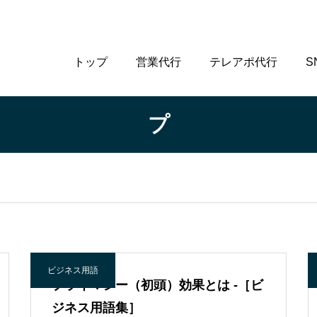
トップ
営業代行
テレアポ代行
S
プ
ビジネス用語
プライマシー（初頭）効果とは -［ビ
ジネス用語集］