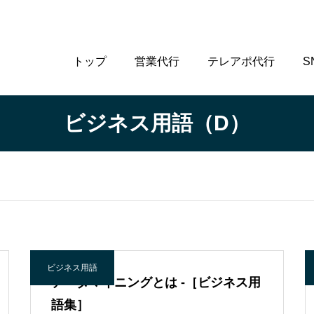
トップ
営業代行
テレアポ代行
S
ビジネス用語（D）
ビジネス用語
データマイニングとは -［ビジネス用
語集］